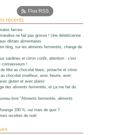
Flux RSS
les récents
ates farcies
mandise ne fait pas grossir ! Une diététicienne
 aux diktats alimentaires
re blog, sur les aliments fermentés, change de
x sardines et citron confit, attention : c'est
s connaisseurs !
de fête au chocolat blanc, pistache et citron
au chocolat moelleux, avec beurre, avec
avec gluten et avec plaisir
e des aliments fermentés, et ça me fait du
veau livre "Aliments fermentés, aliments
d'orange 100 %, oui mais de quoi ?
mes recettes de noël
ves