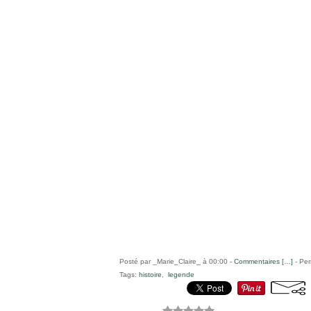
Posté par _Marie_Claire_ à 00:00 -
Commentaires [
…
]
- Per
Tags:
histoire
,
legende