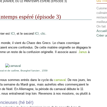
du mi
E JANVIER, OU LE PRINTEMPS ESPÉRÉ (ÉPISODE 3)
Cuisine
culinai
rintemps espéré (épisode 3)
restaur
meilleu
On fait 
Accueil
mier est
ICI
, et le second
ICI, clic
.
Créer u
 monde, il vient du
Chaos
des Grecs. Le chaos cosmique
eu étaient encore confondus. De cette matière originelle se dégagea le
mme un reste de la confusion originelle. Il associe aussi
Janus
à
val et de carême, Brueghel l'ancien , 1559
, nous sommes entrés dans le cycle du
carnaval
. De nos jours, les
à la semaine du Mardi gras, mais autrefois elles commençaient le
in de Noël. En Allemagne, la période du carnaval débute le 11
1 nous entraînerait trop loin. Revenons à nos moutons, ou plutôt à
encieuses (hé bé!)