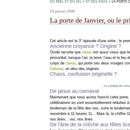
DU MIEL ET DU SEL
>
ET DES AILES
>
LA PORTE D
19 janvier 2008
La porte de Janvier, ou le p
-
Cet article est le 3° épisode d'une série : le pre
Ancienne croyance ? Origine ?
Ovide raconte que
Janus
est aussi vieux que le
primordial, lorsque l’air, la terre, l’eau et le f
corps de
Janus
, qui porte ses deux visages co
Saturne
, un dieu des origines.
Chaos, confusion originelle ?
Le combat de carna
De janus au carnaval
Maintenant que nous avons franchi cette porte
célébrations en sont essentiellement réduites 
lendemain de la fête des rois, voire le lendema
novembre à 11 heures 11... Mais là, le chiffre 1
nos ânes... oui, nos ânes.
De l'âne de la crèche aux fêtes lic