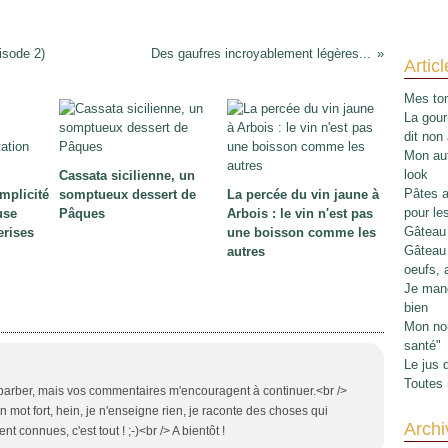
pisode 2)
Des gaufres incroyablement légères...
Artic
Mes tom
La gour
dit non
Mon aut
look
Cassata sicilienne, un
Pâtes au
implicité
somptueux dessert de
La percée du vin jaune à
pour le
use
Pâques
Arbois : le vin n'est pas
Gâteau 
erises
une boisson comme les
Gâteau 
autres
oeufs, 
Je mang
bien
Mon nou
santé"
Le jus 
Toutes 
s barber, mais vos commentaires m'encouragent à continuer.<br />
 mot fort, hein, je n'enseigne rien, je raconte des choses qui
Archi
t connues, c'est tout ! ;-)<br /> A bientôt !