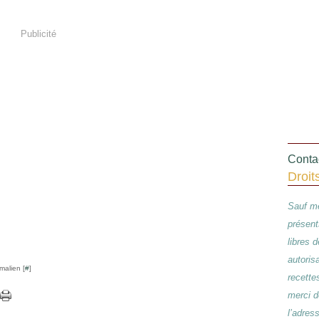
Publicité
Contac
Droit
Sauf me
présent
libres 
autoris
malien [
#
]
recette
merci d
l’adres