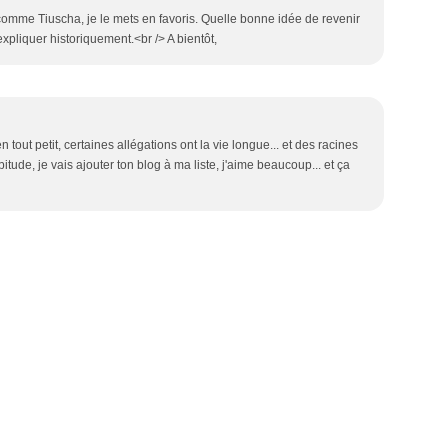
 comme Tiuscha, je le mets en favoris. Quelle bonne idée de revenir
expliquer historiquement.<br /> A bientôt,
 tout petit, certaines allégations ont la vie longue... et des racines
tude, je vais ajouter ton blog à ma liste, j'aime beaucoup... et ça