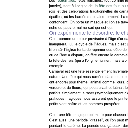
Les
Saturnales
, fêtes romaines, tout comme l
janvier), sont à l’origine de
la fête des fous ou 
rois et des célébrations traditionnelles du carna
ripailles, où les barrières sociales tombent. La 
confondent. On porte un masque et l’on se trav
riche ou pauvre, nul ne sait qui est qui.
On expérimente le désordre, le ch
C’est comme un retour provisoire à l’âge d’or s
inaugurera, lui, le cycle de Pâques, mais c’est 
Bien sûr l’Église tenta de réprimer ces déborde
ou de l'âne a disparu, on fête encore le carnaval
la fête des rois (qui à l'origine n'a rien, mais al
exemple.
Carnaval est une fête essentiellement hivernale 
nature. Une fête qui nous ramène dans le culte 
ont encore) pour thème l’animal comme l'ours,
verdure et de fleurs, qui poursuivait et lutinait l
parfois simplement le raser (symboliquement c'e
pratiques magiques nous assurent que le printe
petits vont naître et les hommes prospérer.
C’est une fête magique optimiste pour chasser l'
C'est aussi une période "grasse", où l'on peut m
pendant le carême. La période des gâteaux, des