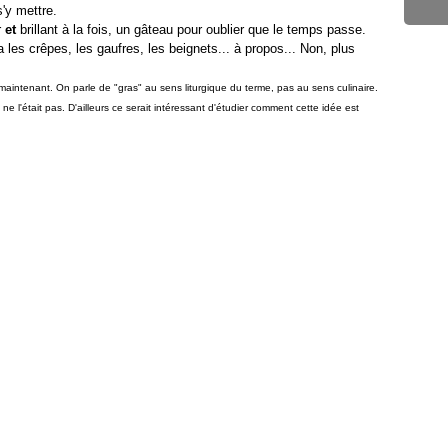
s'y mettre.
r
et
brillant à la fois, un gâteau pour oublier que le temps passe.
a les crêpes, les gaufres, les beignets... à propos... Non, plus
maintenant. On parle de "gras" au sens liturgique du terme, pas au sens culinaire.
 ne l'était pas. D'ailleurs ce serait intéressant d'étudier comment cette idée est