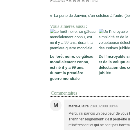
Vous aimez ?
0 vote
La porte de Janvier, d'un solstice à l'autre (é
Vous aimerez aussi :
Le forêt noire, ce gâteau
De l'incroyable s
mondialement connu,
et de la voluptue
est né il y a 99 ans,
délectation des c
durant la première
jubilée
guerre mondiale
Commentaires
M
Marie-Claire
23/01/2008 08:44
Merci. j'ai parfois un peu peur de vou
Tifenn "enseignement" c'est peut-être un
m'intéressent et qui ne sont pas forcémen