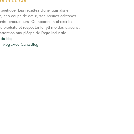
el et du sel
 poétique. Les recettes d'une journaliste
re, ses coups de cœur, ses bonnes adresses :
ants, producteurs. On apprend à choisir les
rs produits et respecter le rythme des saisons.
attention aux pièges de l'agro-industrie.
 du blog
n blog avec CanalBlog