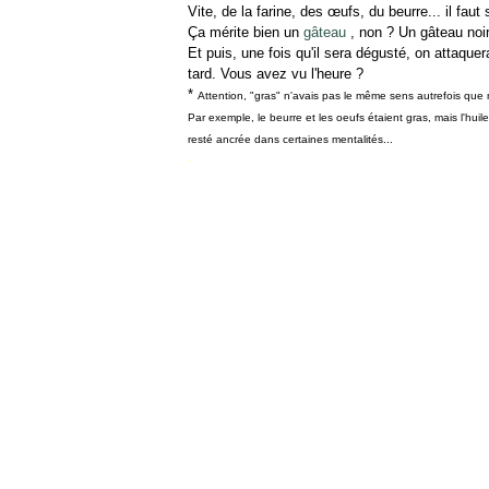
Vite, de la farine, des œufs, du beurre... il faut 
Ça mérite bien un
gâteau
, non ? Un gâteau noi
Et puis, une fois qu'il sera dégusté, on attaquer
tard. Vous avez vu l'heure ?
*
Attention, "gras" n'avais pas le même sens autrefois que 
Par exemple, le beurre et les oeufs étaient gras, mais l'huile
resté ancrée dans certaines mentalités...
-