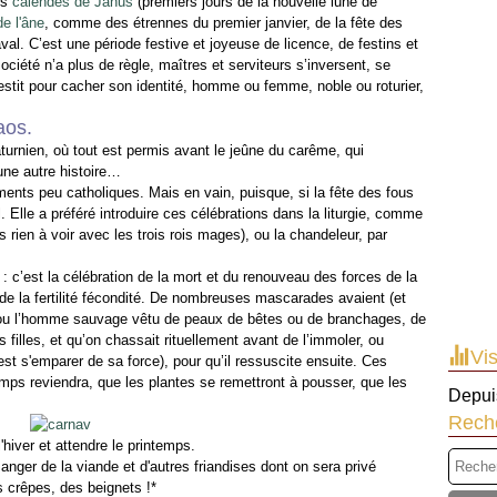
es
calendes de Janus
(premiers jours de la nouvelle lune de
de l'âne
, comme des étrennes du premier janvier, de la fête des
val. C’est une période festive et joyeuse de licence, de festins et
société n’a plus de règle, maîtres et serviteurs s’inversent, se
estit pour cacher son identité, homme ou femme, noble ou roturier,
aos.
aturnien, où tout est permis avant le jeûne du carême, qui
une autre histoire…
ments peu catholiques. Mais en vain, puisque, si la fête des fous
. Elle a préféré introduire ces célébrations dans la liturgie, comme
ors rien à voir avec les trois rois mages), ou la chandeleur, par
: c’est la célébration de la mort et du renouveau des forces de la
de la fertilité fécondité. De nombreuses mascarades avaient (et
 ou l’homme sauvage vêtu de peaux de bêtes ou de branchages, de
es filles, et qu’on chassait rituellement avant de l’immoler, ou
Vis
st s'emparer de sa force), pour qu’il ressuscite ensuite. Ces
mps reviendra, que les plantes se remettront à pousser, que les
Depuis
Rech
hiver et attendre le printemps.
anger de la viande et d'autres friandises dont on sera privé
 crêpes, des beignets !*