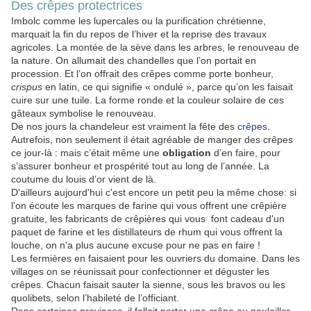
Des crêpes protectrices
Imbolc comme les lupercales ou la purification chrétienne,
marquait la fin du repos de l’hiver et la reprise des travaux
agricoles. La montée de la sève dans les arbres, le renouveau de
la nature. On allumait des chandelles que l’on portait en
procession. Et l’on offrait des crêpes comme porte bonheur,
crispus
en latin, ce qui signifie « ondulé », parce qu’on les faisait
cuire sur une tuile. La forme ronde et la couleur solaire de ces
gâteaux symbolise le renouveau.
De nos jours la chandeleur est vraiment la fête des
crêpes.
Autrefois, non seulement il était agréable de manger des crêpes
ce jour-là : mais c’était même une
obligation
d’en faire, pour
s’assurer bonheur et prospérité tout au long de l’année. La
coutume du louis d’or vient de là.
D'ailleurs aujourd'hui c'est encore un petit peu la même chose: si
l'on écoute les marques de farine qui vous offrent une crêpière
gratuite, les fabricants de crêpières qui vous font cadeau d'un
paquet de farine et les distillateurs de rhum qui vous offrent la
louche, on n'a plus aucune excuse pour ne pas en faire !
Les fermières en faisaient pour les ouvriers du domaine. Dans les
villages on se réunissait pour confectionner et déguster les
crêpes. Chacun faisait sauter la sienne, sous les bravos ou les
quolibets, selon l’habileté de l’officiant.