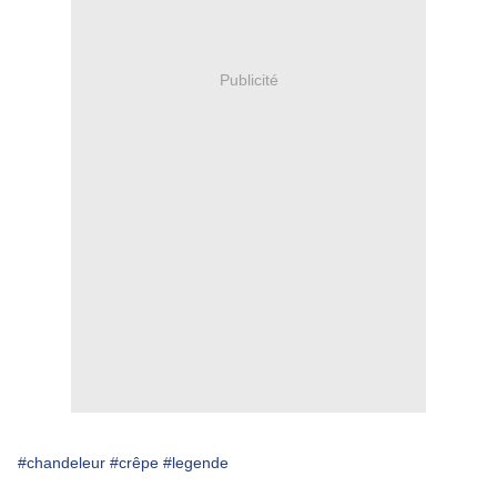
Publicité
#chandeleur
#crêpe
#legende