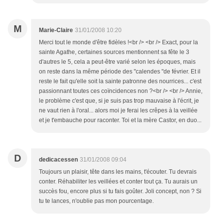
M
Marie-Claire
31/01/2008 10:20
Merci tout le monde d'être fidèles !<br /> <br /> Exact, pour la
sainte Agathe, certaines sources mentionnent sa fête le 3
d'autres le 5, cela a peut-être varié selon les époques, mais
on reste dans la même période des "calendes "de février. Et il
reste le fait qu'elle soit la sainte patronne des nourrices... c'est
passionnant toutes ces coïncidences non ?<br /> <br /> Annie,
le problème c'est que, si je suis pas trop mauvaise à l'écrit, je
ne vaut rien à l'oral... alors moi je ferai les crêpes à la veillée
et je t'embauche pour raconter. Toi et la mère Castor, en duo...
D
dedicacessen
31/01/2008 09:04
Toujours un plaisir, tête dans les mains, t'écouter. Tu devrais
conter. Réhabiliter les veillées et conter tout ça. Tu aurais un
succès fou, encore plus si tu fais goûter. Joli concept, non ? Si
tu te lances, n'oublie pas mon pourcentage.