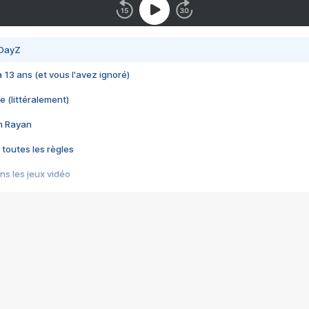
 DayZ
 a 13 ans (et vous l'avez ignoré)
e (littéralement)
im Rayan
 toutes les règles
s les jeux vidéo
us choquant de Rockstar ? - Le scandale BULLY
e plus moche de Steam
du RÊVE tourne au CAUCHEMAR
pendant 8 heures
it… à tort