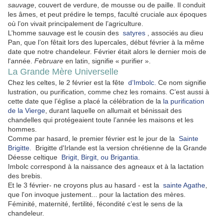
sauvage
, couvert de verdure, de mousse ou de paille. Il conduit
les âmes, et peut prédire le temps, faculté cruciale aux époques
où l’on vivait principalement de l’agriculture.
L’homme sauvage est le cousin des
satyres
, associés au dieu
Pan, que l’on fêtait lors des lupercales, début février à la même
date que notre chandeleur. Février était alors le dernier mois de
l'année.
Februare
en latin, signifie « purifier ».
La Grande Mère Universelle
Chez les celtes, le 2 février est la fête
d’Imbolc.
Ce nom signifie
lustration, ou purification, comme chez les romains. C’est aussi à
cette date que l’église a placé la célébration de la
la purification
de la Vierge
, durant laquelle on allumait et bénissait des
chandelles qui protégeaient toute l’année les maisons et les
hommes.
Comme par hasard, le premier février est le jour de la
Sainte
Brigitte.
Brigitte d'Irlande est la version chrétienne de la Grande
Déesse celtique
Brigit, Birgit, ou Brigantia.
Imbolc correspond à la naissance des agneaux et à la lactation
des brebis.
Et le 3 février- ne croyons plus au hasard - est la
sainte Agathe
,
que l'on invoque justement... pour la lactation des mères.
Féminité, maternité, fertilité, fécondité c’est le sens de la
chandeleur.