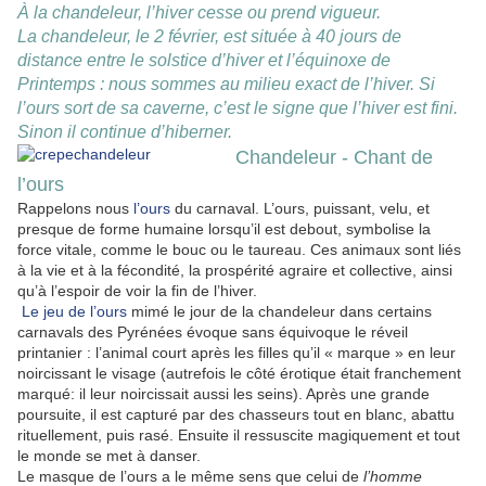
À la chandeleur, l’hiver cesse ou prend vigueur.
La chandeleur, le 2 février, est située à 40 jours de
distance entre le solstice d’hiver et l’équinoxe de
Printemps : nous sommes au milieu exact de l’hiver. Si
l’ours sort de sa caverne, c’est le signe que l’hiver est fini.
Sinon il continue d’hiberner.
Chandeleur - Chant de
l’ours
Rappelons nous
l’ours
du carnaval. L’ours, puissant, velu, et
presque de forme humaine lorsqu’il est debout, symbolise la
force vitale, comme le bouc ou le taureau. Ces animaux sont liés
à la vie et à la fécondité, la prospérité agraire et collective, ainsi
qu’à l’espoir de voir la fin de l’hiver.
Le jeu de l’ours
mimé le jour de la chandeleur dans certains
carnavals des Pyrénées évoque sans équivoque le réveil
printanier : l’animal court après les filles qu’il « marque » en leur
noircissant le visage (autrefois le côté érotique était franchement
marqué: il leur noircissait aussi les seins). Après une grande
poursuite, il est capturé par des chasseurs tout en blanc, abattu
rituellement, puis rasé. Ensuite il ressuscite magiquement et tout
le monde se met à danser.
Le masque de l’ours a le même sens que celui de
l’homme