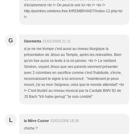
d'éclairement.<br /> On peut le voir ici:<br /> <br />
http://peintres.celebres.free.fr/REMBRANDT/index-12.php<br
/>
G
Giovinetta
31/01/2008 21:11
si je ne me trompe c'est aussi au niveau liturgique la
présentation de Jésus au Temple, après les relevailles. Bien
qu'on lise aussi ce texte à la mi-janvier. <br /> Le vieillard
Siméon, voyant Jésus que ses parents viennent présenter
avec 2 colombes en sacrifice comme c'est l'habitude, s'écrie,
reconnaissant le signe à lui annoncé : "maintenant je peux
mourir, j'ai vu mon Seigneur, celui que le monde attendait".<br
/> C'est illustré au niveau musical par la Cantate BWV 82 de
JS Bach "Ich habe genug" "je suis comblé"
L
la Mère Castor
31/01/2008 18:26
chiche ?