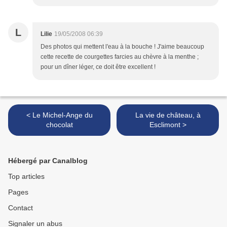
L
Lilie
19/05/2008 06:39
Des photos qui mettent l'eau à la bouche ! J'aime beaucoup
cette recette de courgettes farcies au chèvre à la menthe ;
pour un dîner léger, ce doit être excellent !
< Le Michel-Ange du
La vie de château, à
chocolat
Esclimont >
Hébergé par Canalblog
Top articles
Pages
Contact
Signaler un abus