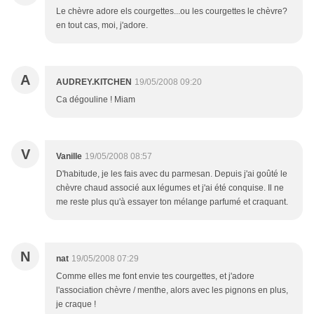
Le chèvre adore els courgettes...ou les courgettes le chèvre?
en tout cas, moi, j'adore.
A
AUDREY.KITCHEN
19/05/2008 09:20
Ca dégouline ! Miam
V
Vanille
19/05/2008 08:57
D'habitude, je les fais avec du parmesan. Depuis j'ai goûté le
chèvre chaud associé aux légumes et j'ai été conquise. Il ne
me reste plus qu'à essayer ton mélange parfumé et craquant.
N
nat
19/05/2008 07:29
Comme elles me font envie tes courgettes, et j'adore
l'association chèvre / menthe, alors avec les pignons en plus,
je craque !