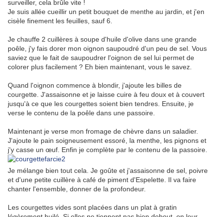
surveiller, cela brûle vite !
Je suis allée cueillir un petit bouquet de menthe au jardin, et j'en
cisèle finement les feuilles, sauf 6.
Je chauffe 2 cuillères à soupe d'huile d'olive dans une grande
poêle, j'y fais dorer mon oignon saupoudré d'un peu de sel. Vous
saviez que le fait de saupoudrer l'oignon de sel lui permet de
colorer plus facilement ? Eh bien maintenant, vous le savez.
Quand l'oignon commence à blondir, j'ajoute les billes de
courgette. J'assaisonne et je laisse cuire à feu doux et à couvert
jusqu'à ce que les courgettes soient bien tendres. Ensuite, je
verse le contenu de la poêle dans une passoire.
Maintenant je verse mon fromage de chèvre dans un saladier.
J'ajoute le pain soigneusement essoré, la menthe, les pignons et
j'y casse un œuf. Enfin je complète par le contenu de la passoire.
Je mélange bien tout cela. Je goûte et j'assaisonne de sel, poivre
et d'une petite cuillère à café de piment d'Espelette. Il va faire
chanter l'ensemble, donner de la profondeur.
Les courgettes vides sont placées dans un plat à gratin
légèrement huilé. Si elles ne tiennent pas bien debout, on leur