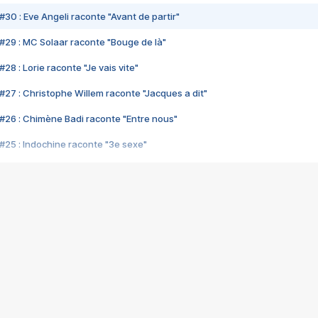
#30 : Eve Angeli raconte "Avant de partir"
#29 : MC Solaar raconte "Bouge de là"
28 : Lorie raconte "Je vais vite"
#27 : Christophe Willem raconte "Jacques a dit"
#26 : Chimène Badi raconte "Entre nous"
#25 : Indochine raconte "3e sexe"
#24 : Zaho raconte "C'est chelou"
#23 : Patrick Bruel raconte "Au café des délices"
#22 : Kyo raconte "Le chemin"
#21 : Nolwenn Leroy raconte "Cassé"
#20 : Patrick Hernandez raconte "Born to be alive"
#19 : Lorie raconte "Près de moi"