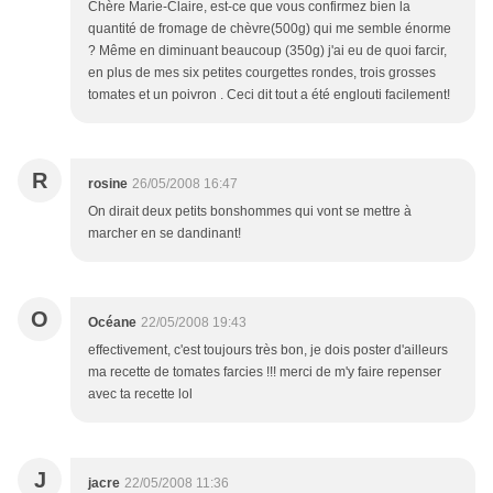
Chère Marie-Claire, est-ce que vous confirmez bien la
quantité de fromage de chèvre(500g) qui me semble énorme
? Même en diminuant beaucoup (350g) j'ai eu de quoi farcir,
en plus de mes six petites courgettes rondes, trois grosses
tomates et un poivron . Ceci dit tout a été englouti facilement!
R
rosine
26/05/2008 16:47
On dirait deux petits bonshommes qui vont se mettre à
marcher en se dandinant!
O
Océane
22/05/2008 19:43
effectivement, c'est toujours très bon, je dois poster d'ailleurs
ma recette de tomates farcies !!! merci de m'y faire repenser
avec ta recette lol
J
jacre
22/05/2008 11:36