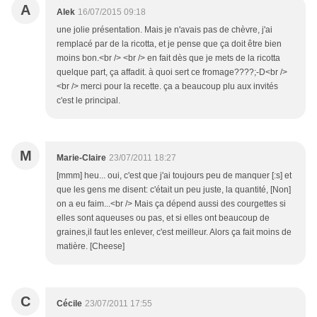
A
Alek
16/07/2015 09:18
une jolie présentation. Mais je n'avais pas de chèvre, j'ai
remplacé par de la ricotta, et je pense que ça doit être bien
moins bon.<br /> <br /> en fait dès que je mets de la ricotta
quelque part, ça affadit. à quoi sert ce fromage????;-D<br />
<br /> merci pour la recette. ça a beaucoup plu aux invités
c'est le principal.
M
Marie-Claire
23/07/2011 18:27
[mmm] heu... oui, c'est que j'ai toujours peu de manquer [:s] et
que les gens me disent: c'était un peu juste, la quantité, [Non]
on a eu faim...<br /> Mais ça dépend aussi des courgettes si
elles sont aqueuses ou pas, et si elles ont beaucoup de
graines,il faut les enlever, c'est meilleur. Alors ça fait moins de
matière. [Cheese]
C
Cécile
23/07/2011 17:55