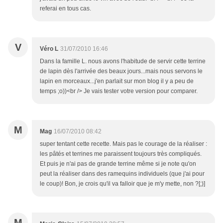
referai en tous cas.
V
Véro L
31/07/2010 16:46
Dans la famille L. nous avons l'habitude de servir cette terrine
de lapin dès l'arrivée des beaux jours...mais nous servons le
lapin en morceaux...j'en parlait sur mon blog il y a peu de
temps ;o))<br /> Je vais tester votre version pour comparer.
M
Mag
16/07/2010 08:42
super tentant cette recette. Mais pas le courage de la réaliser :
les pâtés et terrines me paraissent toujours très compliqués.
Et puis je n'ai pas de grande terrine même si je note qu'on
peut la réaliser dans des ramequins individuels (que j'ai pour
le coup)! Bon, je crois qu'il va falloir que je m'y mette, non ?[;)]
M