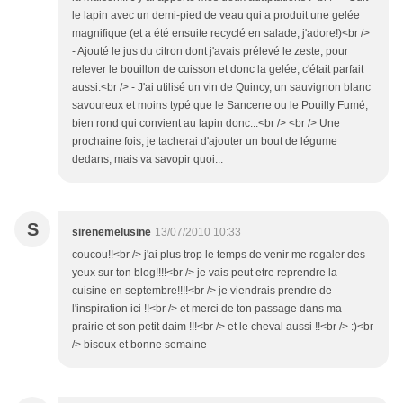
le lapin avec un demi-pied de veau qui a produit une gelée
magnifique (et a été ensuite recyclé en salade, j'adore!)<br />
- Ajouté le jus du citron dont j'avais prélevé le zeste, pour
relever le bouillon de cuisson et donc la gelée, c'était parfait
aussi.<br /> - J'ai utilisé un vin de Quincy, un sauvignon blanc
savoureux et moins typé que le Sancerre ou le Pouilly Fumé,
bien rond qui convient au lapin donc...<br /> <br /> Une
prochaine fois, je tacherai d'ajouter un bout de légume
dedans, mais va savopir quoi...
S
sirenemelusine
13/07/2010 10:33
coucou!!<br /> j'ai plus trop le temps de venir me regaler des
yeux sur ton blog!!!!<br /> je vais peut etre reprendre la
cuisine en septembre!!!!<br /> je viendrais prendre de
l'inspiration ici !!<br /> et merci de ton passage dans ma
prairie et son petit daim !!!<br /> et le cheval aussi !!<br /> :)<br
/> bisoux et bonne semaine