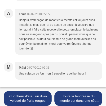
A
annie
09/07/2010 05:55
Bonjour, votre façon de raconter la recette est toujours aussi
imagée ;je crois que j'ai eu autant de plaisir à vous lire que
j'en aurai à faire cette recette si je peux remplacer le lapin que
nous ne mangeons pas par du poulet ; pensez vous que ce
soit possible ; surtout pour le truc de grand mère avec les os
pour éviter la gélatine ; merci pour votre réponse ; bonne
journée [:)]
M
M&M
09/07/2010 05:33
Une cuisson au four, rien à surveiller, quel bonheur !
< Bonheur d'été : un divin
Toute la tendresse du
velouté de fruits rouges
monde est dans une côte
de veau... et ses petits