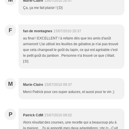
Marie-Claire
15/07/2010 20:57
Ça, ça me fait plaisir ! [:D]
F
fan de montagnes
15/07/2010 20:37
au final ! EXCELLENT ! à refaire dès que les amis d'août
arriveront ! j'ai utilisé les feuilles de gélatine je n'ai pas trouvé
que cela changeait le goût du lapin, ce qui est agréable c'est
le petit goût du jambon . Personne n'a trouvé ce que c'était.
[:D]
M
Marie-Claire
15/07/2010 09:37
Merci Patrick pour ces super astuces, et aussi pour le vin ;)
P
Patrick CdM
15/07/2010 09:02
Alors résultat des courses, une recette qui a beaucoup plu à
la maison... J'y ai apporté mes deux adaptations :<br /> - Cuit