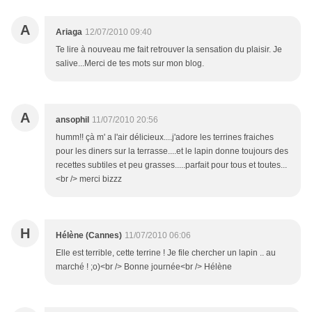
A
Ariaga
12/07/2010 09:40
Te lire à nouveau me fait retrouver la sensation du plaisir. Je
salive...Merci de tes mots sur mon blog.
A
ansophil
11/07/2010 20:56
humm!! çà m' a l'air délicieux....j'adore les terrines fraiches
pour les diners sur la terrasse....et le lapin donne toujours des
recettes subtiles et peu grasses.....parfait pour tous et toutes...
<br /> merci bizzz
H
Hélène (Cannes)
11/07/2010 06:06
Elle est terrible, cette terrine ! Je file chercher un lapin .. au
marché ! ;o)<br /> Bonne journée<br /> Hélène