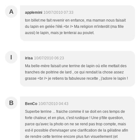
A
applemini
10/07/2010 07:33
ton billet me fait revenir en enfance, ma maman nous faisait
du lapin en gelée l'été.<br /> Ma religion m'interdit (ma fille
aussi) le lapin, mais je tenterai au poulet.
I
irisa
10/07/2010 06:23
Ma belle-mère faisait une terrine de lapin où elle mettait des
tranches de poitrine de lard , ce qui rendait la chose assez
grasse <br /> je retiens ta fabuleuse recette , j'adore le lapin !
B
BenCo
10/07/2010 04:43
Superbe terrine ... fraiche comme il se doit en ces temps de
forte chaleur, et en plus, c'est rustique ! Une p'tite question,
parce qu'avec la photo on ne se rend pas trop compte, mais
est-il possible d'envisager une clarification de la gélatine afin
de rendre cette terrine encore plus fun visuellement (et