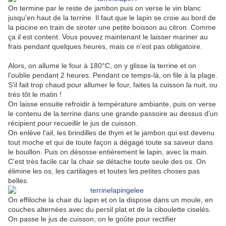
On termine par le reste de jambon puis on verse le vin blanc
jusqu'en haut de la terrine. Il faut que le lapin se croie au bord de
la piscine en train de siroter une petite boisson au citron. Comme
ça il est content. Vous pouvez maintenant le laisser mariner au
frais pendant quelques heures, mais ce n'est pas obligatoire.
Alors, on allume le four à 180°C, on y glisse la terrine et on
l'oublie pendant 2 heures. Pendant ce temps-là, on file à la plage.
S'il fait trop chaud pour allumer le four, faites la cuisson la nuit, ou
très tôt le matin !
On laisse ensuite refroidir à température ambiante, puis on verse
le contenu de la terrine dans une grande passoire au dessus d'un
récipient pour recueillir le jus de cuisson.
On enlève l'ail, les brindilles de thym et le jambon qui est devenu
tout moche et qui de toute façon a dégagé toute sa saveur dans
le bouillon. Puis on désosse entièrement le lapin, avec la main.
C'est très facile car la chair se détache toute seule des os. On
élimine les os, les cartilages et toutes les petites choses pas
belles.
On effiloche la chair du lapin et on la dispose dans un moule, en
couches alternées avec du persil plat et de la ciboulette ciselés.
On passe le jus de cuisson, on le goûte pour rectifier