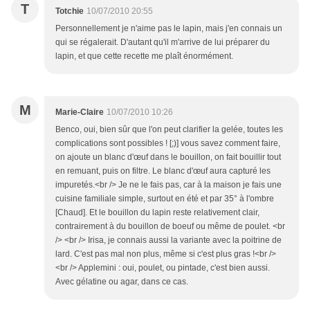
T
Totchie
10/07/2010 20:55
Personnellement je n'aime pas le lapin, mais j'en connais un
qui se régalerait. D'autant qu'il m'arrive de lui préparer du
lapin, et que cette recette me plaît énormément.
M
Marie-Claire
10/07/2010 10:26
Benco, oui, bien sûr que l'on peut clarifier la gelée, toutes les
complications sont possibles ! [;)] vous savez comment faire,
on ajoute un blanc d'œuf dans le bouillon, on fait bouillir tout
en remuant, puis on filtre. Le blanc d'œuf aura capturé les
impuretés.<br /> Je ne le fais pas, car à la maison je fais une
cuisine familiale simple, surtout en été et par 35° à l'ombre
[Chaud]. Et le bouillon du lapin reste relativement clair,
contrairement à du bouillon de boeuf ou même de poulet. <br
/> <br /> Irisa, je connais aussi la variante avec la poitrine de
lard. C'est pas mal non plus, même si c'est plus gras !<br />
<br /> Applemini : oui, poulet, ou pintade, c'est bien aussi.
Avec gélatine ou agar, dans ce cas.