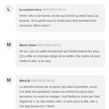
L
la cocinera loca
09/07/2010 10:14
Hmm ! elle a l'air bonne, et rien qu'à te lire ça mets l'eau à la
bouche. Je la garde sous le coude pour faire pendant mes
vacances. Merci merci !
M
Marie-Claire
09/07/2010 08:32
Ah oui, zut, j'ai oublié de préciser qu'il fallait enlever les yeux.
[;)] La tête on n'est pas obligé de la mettre. Par contre on peut
mettre le foie, si on veut.
M
MissLN
09/07/2010 08:29
La dernière terrine de ce genre, qui était la première, aussi,
m'a attiré des quolibets: j'avais pas enlevé les yeux! plus
personne n'a voulu en manger: c'est BeBop le chien qui s'est
régalé<br /> Je vais refaire celle -ci mais sans la tête, elle a
l'air trop bonne<br /> Merci