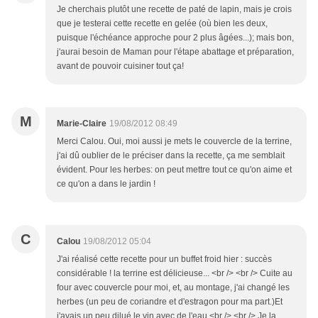
Je cherchais plutôt une recette de paté de lapin, mais je crois
que je testerai cette recette en gelée (où bien les deux,
puisque l'échéance approche pour 2 plus âgées...); mais bon,
j'aurai besoin de Maman pour l'étape abattage et préparation,
avant de pouvoir cuisiner tout ça!
M
Marie-Claire
19/08/2012 08:49
Merci Calou. Oui, moi aussi je mets le couvercle de la terrine,
j'ai dû oublier de le préciser dans la recette, ça me semblait
évident. Pour les herbes: on peut mettre tout ce qu'on aime et
ce qu'on a dans le jardin !
C
Calou
19/08/2012 05:04
J'ai réalisé cette recette pour un buffet froid hier : succès
considérable ! la terrine est délicieuse... <br /> <br /> Cuite au
four avec couvercle pour moi, et, au montage, j'ai changé les
herbes (un peu de coriandre et d'estragon pour ma part.)Et
j'avais un peu dilué le vin avec de l'eau.<br /> <br /> Je la