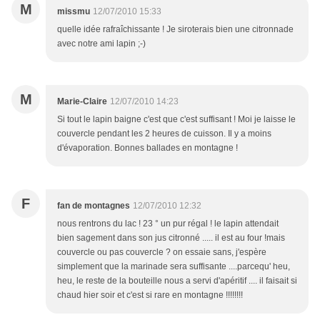
M
missmu
12/07/2010 15:33
quelle idée rafraîchissante ! Je siroterais bien une citronnade
avec notre ami lapin ;-)
M
Marie-Claire
12/07/2010 14:23
Si tout le lapin baigne c'est que c'est suffisant ! Moi je laisse le
couvercle pendant les 2 heures de cuisson. Il y a moins
d'évaporation. Bonnes ballades en montagne !
F
fan de montagnes
12/07/2010 12:32
nous rentrons du lac ! 23 ° un pur régal ! le lapin attendait
bien sagement dans son jus citronné ..... il est au four !mais
couvercle ou pas couvercle ? on essaie sans, j'espère
simplement que la marinade sera suffisante ....parcequ' heu,
heu, le reste de la bouteille nous a servi d'apéritif .... il faisait si
chaud hier soir et c'est si rare en montagne !!!!!!!!