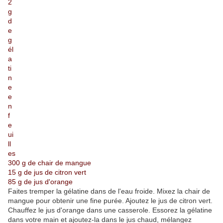
2
g
d
e
g
él
a
ti
n
e
e
n
f
e
ui
ll
es
300 g de chair de mangue
15 g de jus de citron vert
85 g de jus d'orange
Faites tremper la gélatine dans de l'eau froide. Mixez la chair de
mangue pour obtenir une fine purée. Ajoutez le jus de citron vert.
Chauffez le jus d'orange dans une casserole. Essorez la gélatine
dans votre main et ajoutez-la dans le jus chaud, mélangez