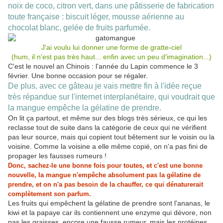
noix de coco, citron vert, dans une pâtisserie de fabrication
toute française : biscuit léger, mousse aérienne au
chocolat blanc, gelée de fruits parfumée.
J'ai voulu lui donner une forme de gratte-ciel
(hum, il n'est pas très haut... enfin avec un peu d'imagination...)
C'est le nouvel an Chinois : l'année du Lapin commence le 3
février. Une bonne occasion pour se régaler.
De plus, avec ce gâteau je vais mettre fin à l'idée reçue
très répandue sur l'internet interplanétaire, qui voudrait que
la mangue empêche la gélatine de prendre.
On lit ça partout, et même sur des blogs très sérieux, ce qui les
reclasse tout de suite dans la catégorie de ceux qui ne vérifient
pas leur source, mais qui copient tout bêtement sur le voisin ou la
voisine. Comme la voisine a elle même copié, on n'a pas fini de
propager les fausses rumeurs !
Donc, sachez-le une bonne fois pour toutes, et c'est une bonne
nouvelle, la mangue n'empêche absolument pas la gélatine de
prendre, et on n'a pas besoin de la chauffer, ce qui dénaturerait
complètement son parfum.
Les fruits qui empêchent la gélatine de prendre sont l'ananas, le
kiwi et la papaye car ils contiennent une enzyme qui dévore, non
pas les graisses, encore une fausse rumeur, mais les protéines.