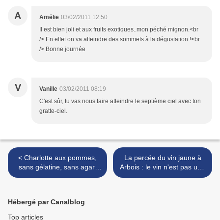
A
Amélie
03/02/2011 12:50
Il est bien joli et aux fruits exotiques..mon péché mignon.<br
/> En effet on va atteindre des sommets à la dégustation !<br
/> Bonne journée
V
Vanille
03/02/2011 08:19
C'est sûr, tu vas nous faire atteindre le septième ciel avec ton
gratte-ciel.
< Charlotte aux pommes,
La percée du vin jaune à
sans gélatine, sans agar,
Arbois : le vin n'est pas une
mais avec du beurre parce
boisson comme les autres >
que c'est meilleur
Hébergé par Canalblog
Top articles