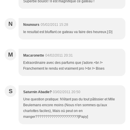
Superbe boulot ! Il est magnifique ce gâteau !
N
Nounours
05/02/2011 15:28
le resultat est bluffant.ce gateau va faire des heureux.[:D]
M
Macaronette
04/02/2011 20:31
Extraordinaire avec des parfums que j'adore.<br />
Franchement le rendu est vraiment pro !<br /> Bises
S
Saturnin Abadie?
03/02/2011 20:50
Une question pratique: N'étant pas du tout pâtissier et Mlle
Beulemans encore moins (Nous n'en sommes qu'aux
charlottes faciles), Mais où peut on en
manger?????????????????????[Papy]