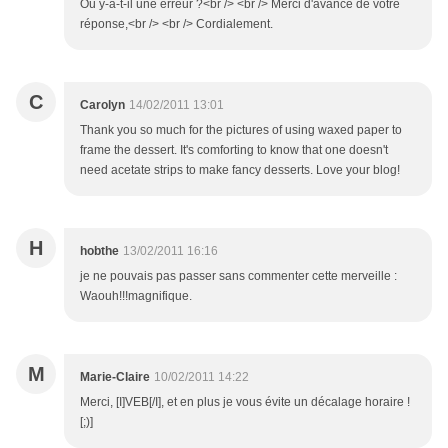
Où y-a-t-il une erreur ?<br /> <br /> Merci d'avance de votre
réponse,<br /> <br /> Cordialement.
C
Carolyn
14/02/2011 13:01
Thank you so much for the pictures of using waxed paper to
frame the dessert. It's comforting to know that one doesn't
need acetate strips to make fancy desserts. Love your blog!
H
hobthe
13/02/2011 16:16
je ne pouvais pas passer sans commenter cette merveille :
Waouh!!!magnifique.
M
Marie-Claire
10/02/2011 14:22
Merci, [I]VEB[/I], et en plus je vous évite un décalage horaire !
[;)]