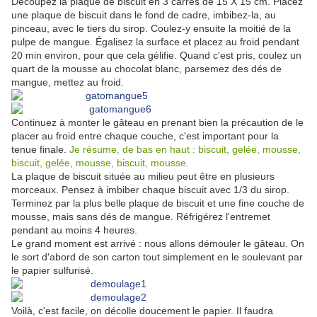
Découpez la plaque de biscuit en 3 carrés de 15 X 15 cm. Placez
une plaque de biscuit dans le fond de cadre, imbibez-la, au
pinceau, avec le tiers du sirop. Coulez-y ensuite la moitié de la
pulpe de mangue. Égalisez la surface et placez au froid pendant
20 min environ, pour que cela gélifie. Quand c'est pris, coulez un
quart de la mousse au chocolat blanc, parsemez des dés de
mangue, mettez au froid.
Continuez à monter le gâteau en prenant bien la précaution de le
placer au froid entre chaque couche, c'est important pour la
tenue finale.
Je résume, de bas en haut : biscuit, gelée, mousse,
biscuit, gelée, mousse, biscuit, mousse.
La plaque de biscuit située au milieu peut être en plusieurs
morceaux. Pensez à imbiber chaque biscuit avec 1/3 du sirop.
Terminez par la plus belle plaque de biscuit et une fine couche de
mousse, mais sans dés de mangue. Réfrigérez l'entremet
pendant au moins 4 heures.
Le grand moment est arrivé : nous allons démouler le gâteau. On
le sort d'abord de son carton tout simplement en le soulevant par
le papier sulfurisé.
Voilà, c'est facile, on décolle doucement le papier. Il faudra