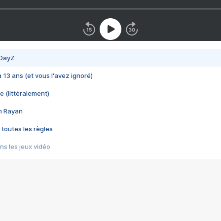
 DayZ
 a 13 ans (et vous l'avez ignoré)
e (littéralement)
im Rayan
 toutes les règles
s les jeux vidéo
us choquant de Rockstar ? - Le scandale BULLY
e plus moche de Steam
du RÊVE tourne au CAUCHEMAR
pendant 8 heures