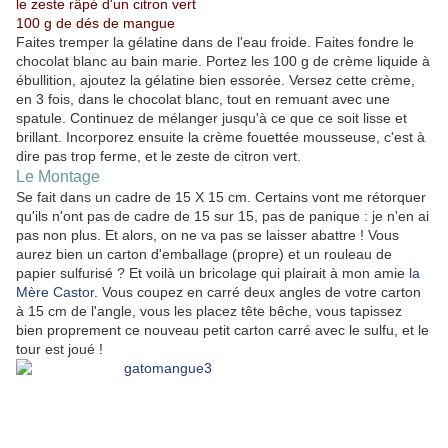
le zeste râpé d'un citron vert
100 g de dés de mangue
Faites tremper la gélatine dans de l'eau froide. Faites fondre le
chocolat blanc au bain marie. Portez les 100 g de crème liquide à
ébullition, ajoutez la gélatine bien essorée. Versez cette crème,
en 3 fois, dans le chocolat blanc, tout en remuant avec une
spatule. Continuez de mélanger jusqu'à ce que ce soit lisse et
brillant. Incorporez ensuite la crème fouettée mousseuse, c'est à
dire pas trop ferme, et le zeste de citron vert.
Le Montage
Se fait dans un cadre de 15 X 15 cm. Certains vont me rétorquer
qu'ils n'ont pas de cadre de 15 sur 15, pas de panique : je n'en ai
pas non plus. Et alors, on ne va pas se laisser abattre ! Vous
aurez bien un carton d'emballage (propre) et un rouleau de
papier sulfurisé ? Et voilà un bricolage qui plairait à mon amie
la
Mère Castor
. Vous coupez en carré deux angles de votre carton
à 15 cm de l'angle, vous les placez tête bêche, vous tapissez
bien proprement ce nouveau petit carton carré avec le sulfu, et le
tour est joué !