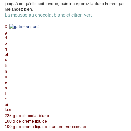
jusqu'à ce qu'elle soit fondue, puis incorporez-la dans la mangue.
Mélangez bien.
La mousse au chocolat blanc et citron vert
3
g
d
e
g
él
a
ti
n
e
e
n
f
e
ui
lles
225 g de chocolat blanc
100 g de crème liquide
100 g de crème liquide fouettée mousseuse