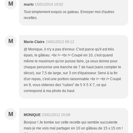
M
marlo
15/01/2014 19:02
Tout simplement exquis ce gateau. Envoyer moi d'autres
recettes.
M
Marie-Claire
24/01/2012 09:12
@ Monique, il n'y a pas d'erreur. C'est parce qu'il est très
épais, le gâteau. <br /> <br /> Coupé en 10, c'est quand
même le maximum qu'on puisse faire, ça vous donne pour
chaque personne une tranche de 7 de haut (sans compter le
décor), sur 7,5 de large, sur 3 cm d'épaisseur. Servi à la fin
d'un repas, c'est une portion raisonnable.<br /> <br /> Coupé
en 9, vous obtenez des "cubes" de 5 X 5 X 7, ce qui
correspond à ma photo du haut.
M
MONIQUE
23/01/2012 20:06
Bonjour ! Je tombe sur cette recette qui semble succulente
mais je me vois mal partager en 10 un gâteau de 15 x 15 cm !