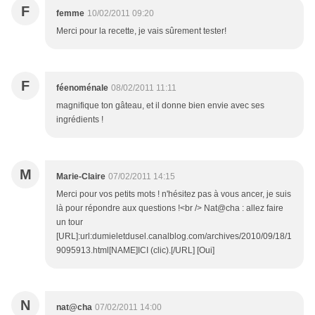
F
femme
10/02/2011 09:20
Merci pour la recette, je vais sûrement tester!
F
féenoménale
08/02/2011 11:11
magnifique ton gâteau, et il donne bien envie avec ses
ingrédients !
M
Marie-Claire
07/02/2011 14:15
Merci pour vos petits mots ! n'hésitez pas à vous ancer, je suis
là pour répondre aux questions !<br /> Nat@cha : allez faire
un tour
[URL]:url:dumieletdusel.canalblog.com/archives/2010/09/18/1
9095913.html[NAME]ICI (clic).[/URL] [Oui]
N
nat@cha
07/02/2011 14:00