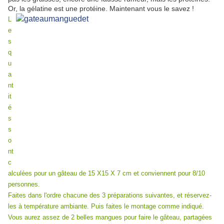
Or, la gélatine est une protéine. Maintenant vous le savez !
L
e
s
q
u
a
nt
it
é
s
s
o
nt
c
alculées pour un gâteau de 15 X15 X 7 cm et conviennent pour 8/10
personnes.
Faites dans l'ordre chacune des 3 préparations suivantes, et réservez-
les à température ambiante. Puis faites le montage comme indiqué.
Vous aurez assez de 2 belles mangues pour faire le gâteau, partagées