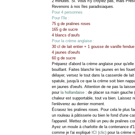
2 minutes. Si. Vous n'y croyiez pas, mais Préside
Revenons à nos îles paradisiaques.
Pour 4 personnes
Pour l'île :
75 g de pralines roses
165 g de sucre
4 blancs d’œufs
Pour la crème anglaise :
30 cl de lait entier + 1 gousse de vanille fendue
4 jaunes d'oeufs
60 g de sucre
Préparez d'abord la crème anglaise pour qu'elle ai
bouillant. Faites blanchir les jaunes en les fou
délayer, versez le tout dans la casserole de lai
spatule, jusqu'à ce que la crème soit bien napp
en jaunes d'oeufs. Attention de ne pas la laisse
pour
la hollandaise
: de placer sa main gauche (s
chaleur est supportable, tout va bien. Laissez r
l'enlèverez au dernier moment.
Écrasez les pralines roses. Pour cela le plus f
un rouleau à pâtisserie ou bien le fond d'une c
l'appareil. Mettez de côté un peu de pralines co
Ayez un moule à charlotte de la contenance d'1
comme je l'ai expliqué
ICI (clic)
pour la crème r