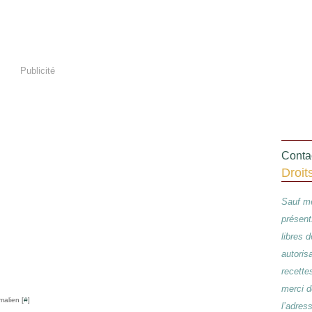
Publicité
Contac
Droit
Sauf me
présent
libres 
autoris
recette
merci d
malien [
#
]
l’adres