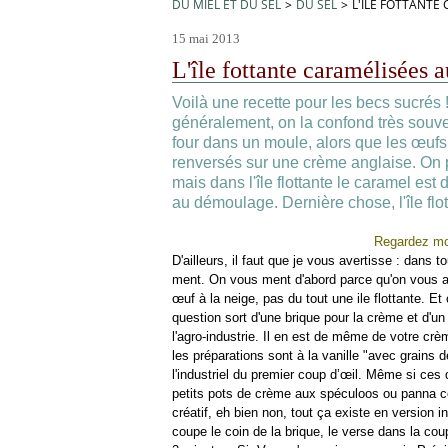
DU MIEL ET DU SEL
>
DU SEL
>
L'ÎLE FOTTANTE
15 mai 2013
L'île fottante caramélisées a
Voilà une recette pour les becs sucrés ! 
généralement, on la confond très souven
four dans un moule, alors que les œuf
renversés sur une crème anglaise. On p
mais dans l'île flottante le caramel es
au démoulage. Dernière chose, l'île flot
Regardez moi
D'ailleurs, il faut que je vous avertisse : dans 
ment. On vous ment d'abord parce qu'on vous ap
œuf à la neige, pas du tout une ile flottante. 
question sort d'une brique pour la crème et d'u
l'agro-industrie. Il en est de même de votre crèm
les préparations sont à la vanille "avec grains d
l'industriel du premier coup d’œil. Même si ce
petits pots de crème aux spéculoos ou panna cot
créatif, eh bien non, tout ça existe en version in
coupe le coin de la brique, le verse dans la cou