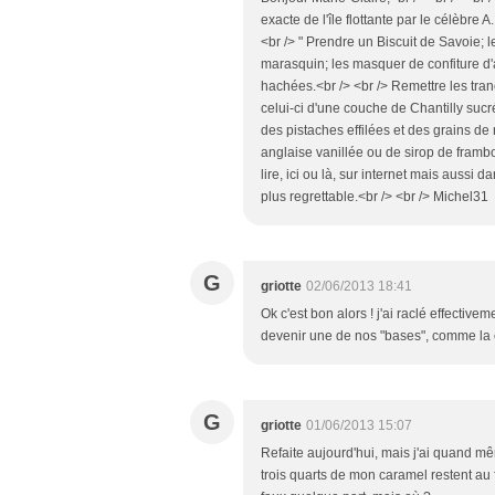
exacte de l'île flottante par le célèbre 
<br /> " Prendre un Biscuit de Savoie; l
marasquin; les masquer de confiture d'
hachées.<br /> <br /> Remettre les tranc
celui-ci d'une couche de Chantilly sucr
des pistaches effilées et des grains de
anglaise vanillée ou de sirop de framboi
lire, ici ou là, sur internet mais aussi d
plus regrettable.<br /> <br /> Michel31
G
griotte
02/06/2013 18:41
Ok c'est bon alors ! j'ai raclé effectiv
devenir une de nos "bases", comme la cr
G
griotte
01/06/2013 15:07
Refaite aujourd'hui, mais j'ai quand mê
trois quarts de mon caramel restent au 