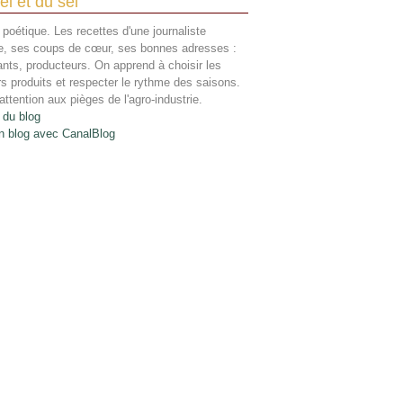
el et du sel
 poétique. Les recettes d'une journaliste
re, ses coups de cœur, ses bonnes adresses :
ants, producteurs. On apprend à choisir les
rs produits et respecter le rythme des saisons.
attention aux pièges de l'agro-industrie.
 du blog
n blog avec CanalBlog