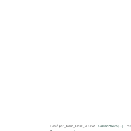
Posté par _Marie_Claire_ à 11:45 -
Commentaires [
…
]
- Per