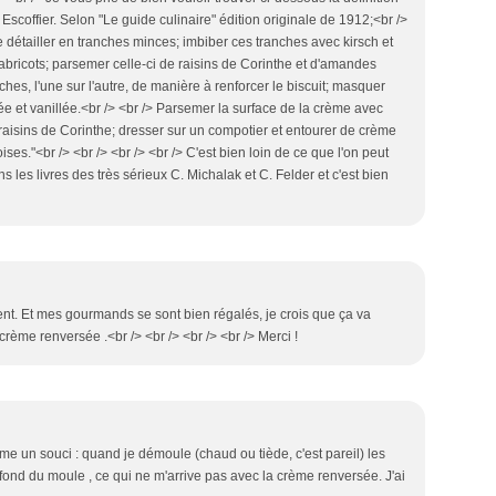
A. Escoffier. Selon "Le guide culinaire" édition originale de 1912;<br />
e détailler en tranches minces; imbiber ces tranches avec kirsch et
abricots; parsemer celle-ci de raisins de Corinthe et d'amandes
hes, l'une sur l'autre, de manière à renforcer le biscuit; masquer
ée et vanillée.<br /> <br /> Parsemer la surface de la crème avec
 raisins de Corinthe; dresser sur un compotier et entourer de crème
ses."<br /> <br /> <br /> <br /> C'est bien loin de ce que l'on peut
ans les livres des très sérieux C. Michalak et C. Felder et c'est bien
ement. Et mes gourmands se sont bien régalés, je crois que ça va
ème renversée .<br /> <br /> <br /> <br /> Merci !
me un souci : quand je démoule (chaud ou tiède, c'est pareil) les
fond du moule , ce qui ne m'arrive pas avec la crème renversée. J'ai