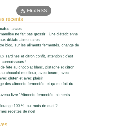
Flux RSS
les récents
ates farcies
mandise ne fait pas grossir ! Une diététicienne
 aux diktats alimentaires
re blog, sur les aliments fermentés, change de
x sardines et citron confit, attention : c'est
s connaisseurs !
de fête au chocolat blanc, pistache et citron
au chocolat moelleux, avec beurre, avec
avec gluten et avec plaisir
e des aliments fermentés, et ça me fait du
veau livre "Aliments fermentés, aliments
d'orange 100 %, oui mais de quoi ?
mes recettes de noël
ves