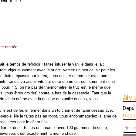
nt l'a fait !
 et grattée
t le temps de refroidir : faites infuser la vanille dans le lait
ettant vigoureusement avec le sucre. versez un peu de lait pour les
t et faites épaissir sur le feu, sans cesser de remuer avec une
ante, ce qui va assez vite car cette crème est suffisamment riche
r bouillir. Si on n'a pas de thermomètre, le truc est le même que
i vous êtres droitier) contre le bas de la casserole. Tant que la
Vis
efroidir la crème avec la gousse de vanille dedans, vous
Depuis
acile est de les enfermer dans un torchon et de taper dessus avec
Rech
asserole. Ne le faites pas au robot, vous endommageriez la lame de
ncassées pour le décor final.
 litre et demi. Faites un caramel avec 100 grammes de sucre,
enversée, c'est exactement la même chose.