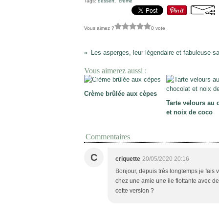
Tags:
dessert
,
crème
Vous aimez ?
0 vote
Vous aimerez aussi :
Crème brûlée aux cèpes
Tarte velours au 
et noix de coco
Commentaires
C
criquette
20/05/2020 20:16
Bonjour, depuis très longtemps je fais v
chez une amie une ile flottante avec de
cette version ?