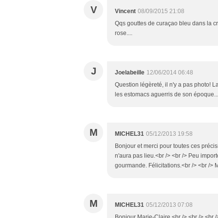
V
Vincent
08/09/2015 21:08
Qqs gouttes de curaçao bleu dans la crè
rose....
J
Joelabeille
12/06/2014 06:48
Question légèreté, il n'y a pas photo! L
les estomacs aguerris de son époque...
M
MICHEL31
05/12/2013 19:58
Bonjour et merci pour toutes ces précisio
n'aura pas lieu.<br /> <br /> Peu importe 
gourmande. Félicitations.<br /> <br /
M
MICHEL31
05/12/2013 07:08
Bonjour Marie-Claire,<br /> <br /> <br /