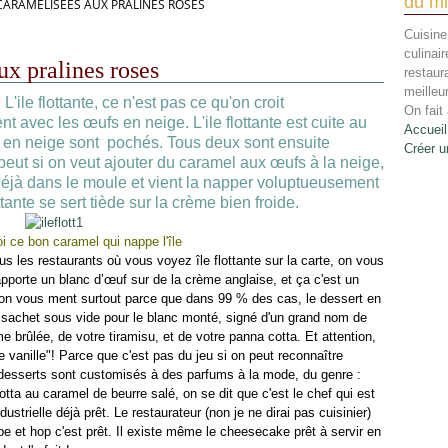
du mi
 CARAMÉLISÉES AUX PRALINES ROSES
Cuisine
culinai
ux pralines roses
restaur
meilleu
L'ile flottante, ce n'est pas ce qu'on croit
On fait 
t avec les œufs en neige. L'ile flottante est cuite au
Accueil
s en neige sont pochés. Tous deux sont ensuite
Créer u
eut si on veut ajouter du caramel aux œufs à la neige,
t déjà dans le moule et vient la napper voluptueusement
tante se sert tiède sur la crème bien froide.
 ce bon caramel qui nappe l'île
tous les restaurants où vous voyez île flottante sur la carte, on vous
porte un blanc d’œuf sur de la crème anglaise, et ça c'est un
Et on vous ment surtout parce que dans 99 % des cas, le dessert en
n sachet sous vide pour le blanc monté, signé d'un grand nom de
e brûlée, de votre tiramisu, et de votre panna cotta. Et attention,
e vanille"! Parce que c'est pas du jeu si on peut reconnaître
s desserts sont customisés à des parfums à la mode, du genre :
ta au caramel de beurre salé, on se dit que c'est le chef qui est
dustrielle déjà prêt. Le restaurateur (non je ne dirai pas cuisinier)
pe et hop c'est prêt. Il existe même le cheesecake prêt à servir en