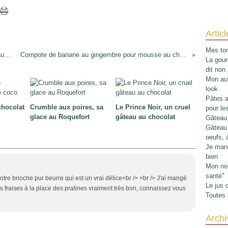
Artic
Mes tom
Les asperges, leur légendaire et fabuleuse sauce mousseline
Compote de banane au gingembre pour mousse au chocolat esseulée
La gour
dit non
Mon aut
look
Pâtes au
chocolat
Crumble aux poires, sa
Le Prince Noir, un cruel
pour le
glace au Roquefort
gâteau au chocolat
Gâteau 
Gâteau 
oeufs, 
Je mang
bien
Mon nou
santé"
otre brioche pur beurre qui est un vrai délice<br /> <br /> J'ai mangé
Le jus 
s fraises à la place des pralines vraiment très bon, connaissez vous
Toutes 
Archi