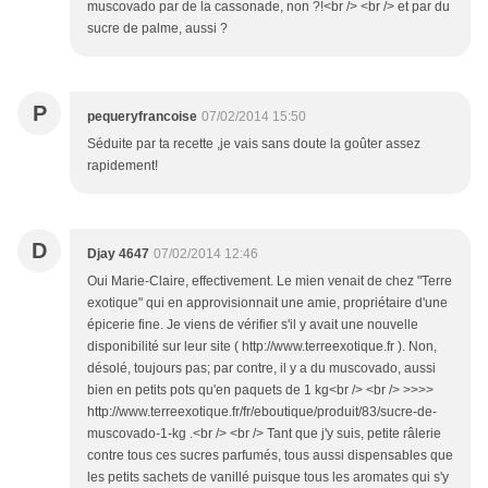
muscovado par de la cassonade, non ?!<br /> <br /> et par du
sucre de palme, aussi ?
P
pequeryfrancoise
07/02/2014 15:50
Séduite par ta recette ,je vais sans doute la goûter assez
rapidement!
D
Djay 4647
07/02/2014 12:46
Oui Marie-Claire, effectivement. Le mien venait de chez "Terre
exotique" qui en approvisionnait une amie, propriétaire d'une
épicerie fine. Je viens de vérifier s'il y avait une nouvelle
disponibilité sur leur site ( http://www.terreexotique.fr ). Non,
désolé, toujours pas; par contre, il y a du muscovado, aussi
bien en petits pots qu'en paquets de 1 kg<br /> <br /> >>>>
http://www.terreexotique.fr/fr/eboutique/produit/83/sucre-de-
muscovado-1-kg .<br /> <br /> Tant que j'y suis, petite râlerie
contre tous ces sucres parfumés, tous aussi dispensables que
les petits sachets de vanillé puisque tous les aromates qui s'y