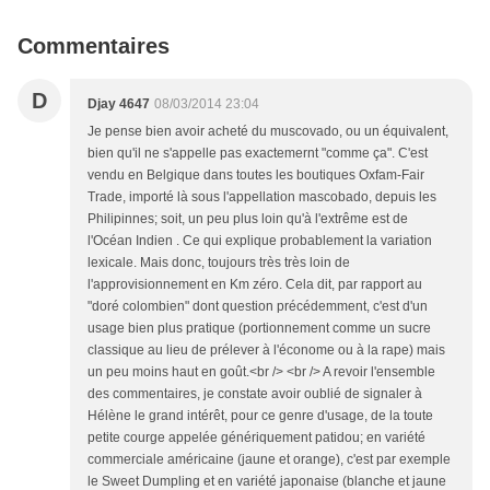
Commentaires
D
Djay 4647
08/03/2014 23:04
Je pense bien avoir acheté du muscovado, ou un équivalent,
bien qu'il ne s'appelle pas exactemernt "comme ça". C'est
vendu en Belgique dans toutes les boutiques Oxfam-Fair
Trade, importé là sous l'appellation mascobado, depuis les
Philipinnes; soit, un peu plus loin qu'à l'extrême est de
l'Océan Indien . Ce qui explique probablement la variation
lexicale. Mais donc, toujours très très loin de
l'approvisionnement en Km zéro. Cela dit, par rapport au
"doré colombien" dont question précédemment, c'est d'un
usage bien plus pratique (portionnement comme un sucre
classique au lieu de prélever à l'économe ou à la rape) mais
un peu moins haut en goût.<br /> <br /> A revoir l'ensemble
des commentaires, je constate avoir oublié de signaler à
Hélène le grand intérêt, pour ce genre d'usage, de la toute
petite courge appelée génériquement patidou; en variété
commerciale américaine (jaune et orange), c'est par exemple
le Sweet Dumpling et en variété japonaise (blanche et jaune