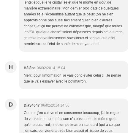
lente; et que je te cristallise et que te monte en goût de
manière extraordinaire. Mon dernier bloc date de quelques
années et je l'économise autant que je peux (on ne s'en
approvisionne pas aussi facilement qu'en bien d'autres
choses) et ça me permet de constater que, malgré que toutes
les "DL quelque chose" soient dépassées depuis belle lurette,
ça reste merveilleusement savoureux et sans aucun effet
pernicieux sur l'état de santé de ma tuyauterie!
H
Hélène
06/02/2014 15:04
Merci pour l'information, je vais donc éviter celui ci. Je pense
que je vais essayer avec le potimarron.
D
Djay4647
06/02/2014 14:56
Comme j'en cultive et en consomme beaucoup, j'ai le regret
de vous dire que le pâtisson n'a pas du tout le même goût
qu'une butternut, ni qu'un potimarron standard (qui à ce que
j'en sais, conviendrait très bien aussi) et risque de vous