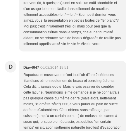
trouvent (là, à quels prix) sont en soi d'un coût abordable et
d'un usage tellement facile dans tellement de recettes
tellement accessibles.<br /> <br /> Et un petit dernier: vous
aimez, vous, la présentation en petites boîtes de "fer blanc"?
Moi pas; c'est initialement très joli mais pour peu que la
consommation s'étale dans le temps, chaleur et humidité
aidant, on se retrouve avec de beaux dégradés de rouille pas
tellement appétissants! <br /> <br /> Vive le verre.
D
Djay4647
06/02/2014 19:51
Rapadura et muscovado m'ont tout l'air d'être 2 sérieuses
friandises et non seulement de beaux et bons ingrédients.
Cela dit, ... jamais goûté! Mais je vais essayer de combler
cette lacune. Néanmoins je me demande si je ne connaîtrais
pas quelque chose du même genre (mais alors, nettement
moins, "kilomètre zéro") >>> je veux parler du pain de sucre
doré des Colombiens. C'est obtenu sans raffinage, par
cuisson (jusqu'à un certain point ...) de mélasse de canne à
sucre qui, lorsque bien épaissie, est oubliée "un certain
temps" en situation isotherme naturelle (grottes) d'évaporation