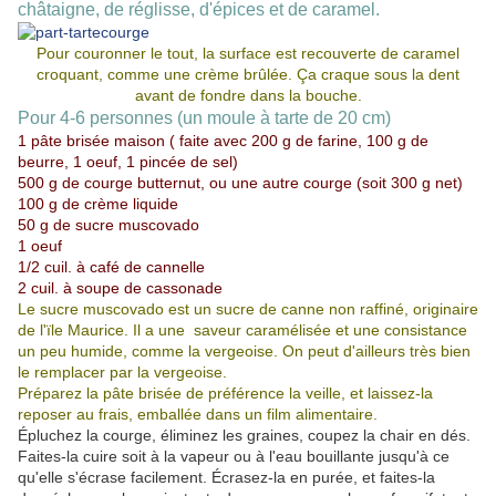
châtaigne, de réglisse, d'épices et de caramel.
Pour couronner le tout, la surface est recouverte de caramel
croquant, comme une crème brûlée. Ça craque sous la dent
avant de fondre dans la bouche.
Pour 4-6 personnes (un moule à tarte de 20 cm)
1 pâte brisée maison ( faite avec 200 g de farine, 100 g de
beurre, 1 oeuf, 1 pincée de sel)
500 g de courge butternut, ou une autre courge
(soit 300 g net)
100 g de crème liquide
50 g de sucre muscovado
1 oeuf
1/2 cuil. à café de cannelle
2 cuil. à soupe de cassonade
Le sucre muscovado est un sucre de canne non raffiné, originaire
de l'ïle Maurice. Il a une saveur caramélisée et une consistance
un peu humide, comme la vergeoise. On peut d'ailleurs très bien
le remplacer par la vergeoise.
Préparez la pâte brisée de préférence la veille, et laissez-la
reposer au frais, emballée dans un film alimentaire.
Épluchez la courge, éliminez les graines, coupez la chair en dés.
Faites-la cuire soit à la vapeur ou à l'eau bouillante jusqu'à ce
qu'elle s'écrase facilement. Écrasez-la en purée, et faites-la