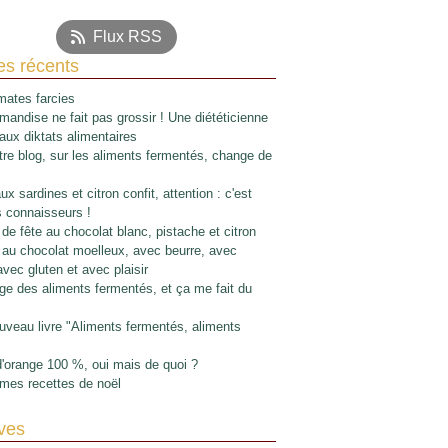
Flux RSS
les récents
ates farcies
mandise ne fait pas grossir ! Une diététicienne
 aux diktats alimentaires
re blog, sur les aliments fermentés, change de
x sardines et citron confit, attention : c'est
s connaisseurs !
de fête au chocolat blanc, pistache et citron
au chocolat moelleux, avec beurre, avec
avec gluten et avec plaisir
e des aliments fermentés, et ça me fait du
veau livre "Aliments fermentés, aliments
d'orange 100 %, oui mais de quoi ?
mes recettes de noël
ves