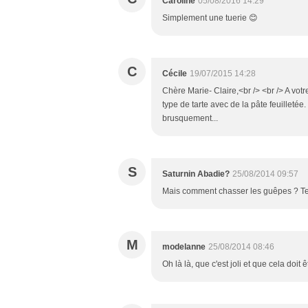
Caroline
05/08/2016 14:29
Simplement une tuerie 😊
C
Cécile
19/07/2015 14:28
Chère Marie- Claire,<br /> <br /> A votr
type de tarte avec de la pâte feuilletée
brusquement...
S
Saturnin Abadie?
25/08/2014 09:57
Mais comment chasser les guêpes ? Tell
M
modelanne
25/08/2014 08:46
Oh là là, que c'est joli et que cela doit 