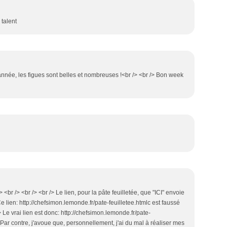
 talent
e année, les figues sont belles et nombreuses !<br /> <br /> Bon week
 <br /> <br /> <br /> Le lien, pour la pâte feuilletée, que "ICI" envoie
e lien: http://chefsimon.lemonde.fr/pate-feuilletee.htmlc est faussé
/> Le vrai lien est donc: http://chefsimon.lemonde.fr/pate-
/> Par contre, j'avoue que, personnellement, j'ai du mal à réaliser mes