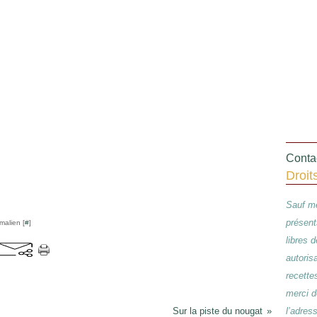
Contac
Droit
Sauf me
présent
malien [
#
]
libres 
autoris
recette
merci d
Sur la piste du nougat
l’adres