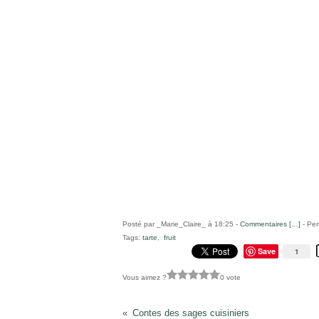
Posté par _Marie_Claire_ à 18:25 -
Commentaires [
…
]
- Per
Tags:
tarte
,
fruit
Save
1
Vous aimez ?
0 vote
Contes des sages cuisiniers