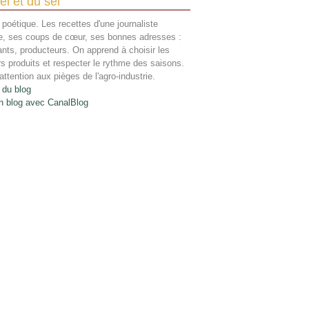
el et du sel
 poétique. Les recettes d'une journaliste
re, ses coups de cœur, ses bonnes adresses :
ants, producteurs. On apprend à choisir les
rs produits et respecter le rythme des saisons.
attention aux pièges de l'agro-industrie.
 du blog
n blog avec CanalBlog