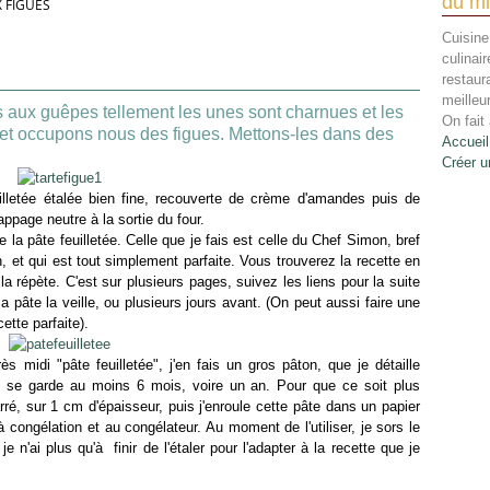
du mi
X FIGUES
Cuisine
culinai
restaur
meilleu
ues aux guêpes tellement les unes sont charnues et les
On fait 
et occupons nous des figues. Mettons-les dans des
Accueil
Créer u
illetée étalée bien fine, recouverte de crème d'amandes puis de
nappage neutre à la sortie du four.
la pâte feuilletée. Celle que je fais est celle du Chef Simon, bref
en, et qui est tout simplement parfaite. Vous trouverez la recette en
e la répète. C'est sur plusieurs pages, suivez les liens pour la suite
 pâte la veille, ou plusieurs jours avant. (On peut aussi faire une
cette parfaite).
midi "pâte feuilletée", j'en fais un gros pâton, que je détaille
le se garde au moins 6 mois, voire un an. Pour que ce soit plus
rré, sur 1 cm d'épaisseur, puis j'enroule cette pâte dans un papier
 congélation et au congélateur. Au moment de l'utiliser, je sors le
je n'ai plus qu'à finir de l'étaler pour l'adapter à la recette que je