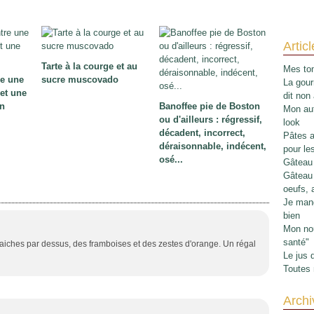
Artic
Tarte à la courge et au
Mes tom
re une
sucre muscovado
La gour
 et une
dit non
in
Banoffee pie de Boston
Mon aut
ou d'ailleurs : régressif,
look
décadent, incorrect,
Pâtes au
déraisonnable, indécent,
pour le
osé...
Gâteau 
Gâteau 
oeufs, 
Je mang
bien
Mon nou
santé"
s fraiches par dessus, des framboises et des zestes d'orange. Un régal
Le jus 
Toutes 
Archi