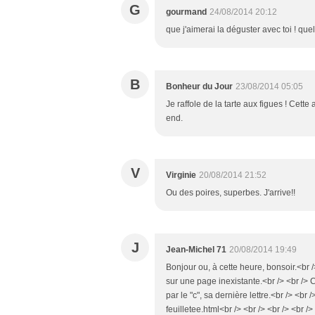
G
gourmand
24/08/2014 20:12
que j'aimerai la déguster avec toi ! quel
B
Bonheur du Jour
23/08/2014 05:05
Je raffole de la tarte aux figues ! Cett
end.
V
Virginie
20/08/2014 21:52
Ou des poires, superbes. J'arrive!!
J
Jean-Michel 71
20/08/2014 19:49
Bonjour ou, à cette heure, bonsoir.<br />
sur une page inexistante.<br /> <br /> C
par le "c", sa dernière lettre.<br /> <br 
feuilletee.html<br /> <br /> <br /> <br 