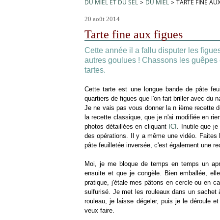
DU MIEL ET DU SEL
>
DU MIEL
>
TARTE FINE AU
20 août 2014
Tarte fine aux figues
Cette année il a fallu disputer les fig
autres goulues ! Chassons les guêpes 
tartes.
Cette tarte est une longue bande de pâte feu
quartiers de figues que l'on fait briller avec du 
Je ne vais pas vous donner la n ième recette de 
la recette classique, que je n'ai modifiée en ri
photos détaillées en cliquant
ICI
. Inutile que j
des opérations. Il y a même une vidéo. Faites la
pâte feuilletée inversée, c'est également une re
Moi, je me bloque de temps en temps un après 
ensuite et que je congèle. Bien emballée, el
pratique, j'étale mes pâtons en cercle ou en ca
sulfurisé. Je met les rouleaux dans un sachet à
rouleau, je laisse dégeler, puis je le déroule et 
veux faire.