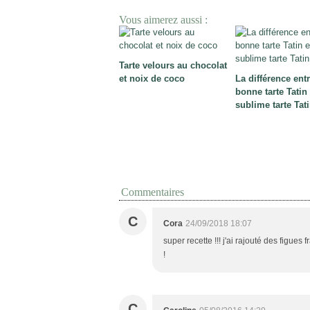
Vous aimerez aussi :
Tarte velours au chocolat
et noix de coco
La différence ent
bonne tarte Tatin
sublime tarte Tat
Commentaires
C
Cora
24/09/2018 18:07
super recette !!! j'ai rajouté des figue
!
C