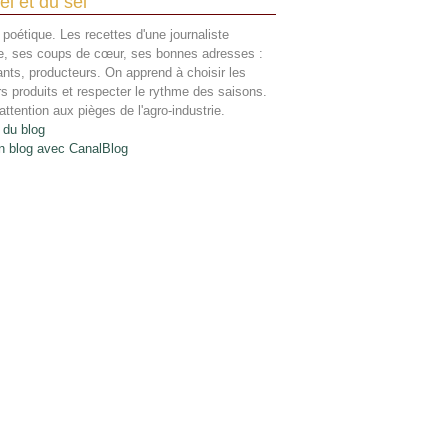
el et du sel
 poétique. Les recettes d'une journaliste
re, ses coups de cœur, ses bonnes adresses :
ants, producteurs. On apprend à choisir les
rs produits et respecter le rythme des saisons.
attention aux pièges de l'agro-industrie.
 du blog
n blog avec CanalBlog