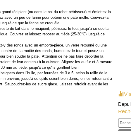
grand récipient (ou dans le bol du robot pétrisseur) et émiettez la
ez avec un peu de farine pour obtenir une pâte molle. Couvrez-la
jusqu'à ce que la farine se craquèle.
 reste de lait dans le récipient, pétrissez le tout jusqu’à ce que la
astique. Couvrez et laissez reposer au tiède (25-30°C) jusqu'à ce
z-y des ronds avec un emporte-pièce, un verre retourné ou une
u centre de la moitié des ronds, humectez le tour et posez un
ur bien souder la pâte. Attention de ne pas faire déborder la
deraient de leur contenu à la cuisson. Alignez-les au fur et à mesure
 30 min au tiède, jusqu'à ce qu'ils gonflent bien.
beignets dans l’huile, par fournées de 3 à 5, selon la taille de la
 min environ, jusqu'à ce qu'ils soient bien dorés, en les retournant à
t. Saupoudrez-les de sucre glace. Laissez refroidir avant de les
Vis
Depuis
Rech