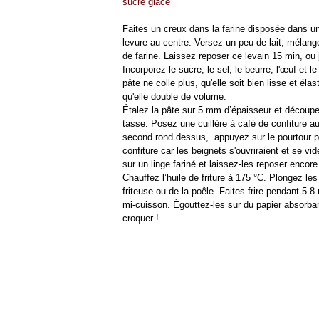
sucre glace
Faites un creux dans la farine disposée dans un 
levure au centre. Versez un peu de lait, mélang
de farine. Laissez reposer ce levain 15 min, ou 
Incorporez le sucre, le sel, le beurre, l'œuf et le
pâte ne colle plus, qu'elle soit bien lisse et él
qu'elle double de volume.
Étalez la pâte sur 5 mm d’épaisseur et découpe
tasse. Posez une cuillère à café de confiture a
second rond dessus, appuyez sur le pourtour po
confiture car les beignets s'ouvriraient et se vi
sur un linge fariné et laissez-les reposer encore
Chauffez l’huile de friture à 175 °C. Plongez les 
friteuse ou de la poêle. Faites frire pendant 5-8
mi-cuisson. Égouttez-les sur du papier absorban
croquer !