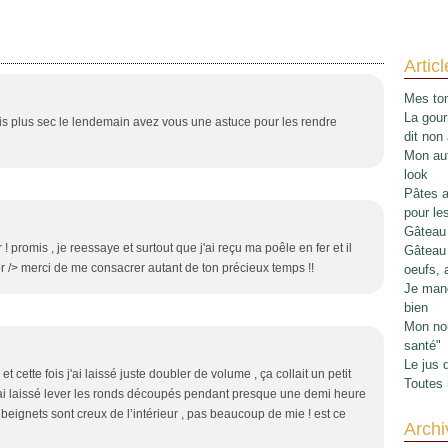
Artic
Mes tom
La gour
is plus sec le lendemain avez vous une astuce pour les rendre
dit non
Mon aut
look
Pâtes au
pour le
Gâteau 
! promis , je reessaye et surtout que j'ai reçu ma poêle en fer et il
Gâteau 
> <br /> merci de me consacrer autant de ton précieux temps !!
oeufs, 
Je mang
bien
Mon nou
santé"
Le jus 
et cette fois j'ai laissé juste doubler de volume , ça collait un petit
Toutes 
j'ai laissé lever les ronds découpés pendant presque une demi heure
eignets sont creux de l’intérieur , pas beaucoup de mie ! est ce
Archi