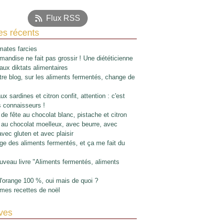
Flux RSS
les récents
ates farcies
mandise ne fait pas grossir ! Une diététicienne
 aux diktats alimentaires
re blog, sur les aliments fermentés, change de
x sardines et citron confit, attention : c'est
s connaisseurs !
de fête au chocolat blanc, pistache et citron
au chocolat moelleux, avec beurre, avec
avec gluten et avec plaisir
e des aliments fermentés, et ça me fait du
veau livre "Aliments fermentés, aliments
d'orange 100 %, oui mais de quoi ?
mes recettes de noël
ves