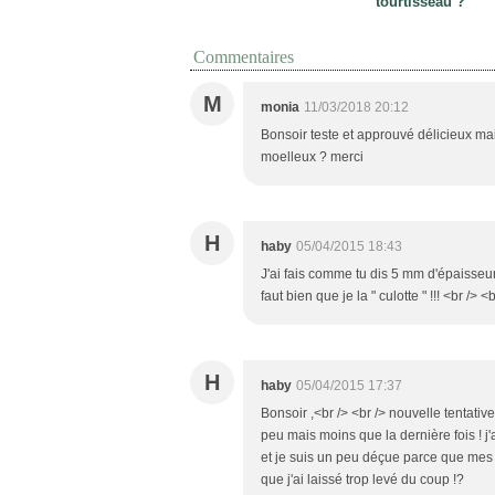
tourtisseau ?
Commentaires
M
monia
11/03/2018 20:12
Bonsoir teste et approuvé délicieux ma
moelleux ? merci
H
haby
05/04/2015 18:43
J'ai fais comme tu dis 5 mm d'épaisseur 
faut bien que je la " culotte " !!! <br /
H
haby
05/04/2015 17:37
Bonsoir ,<br /> <br /> nouvelle tentative 
peu mais moins que la dernière fois ! 
et je suis un peu déçue parce que mes b
que j'ai laissé trop levé du coup !?