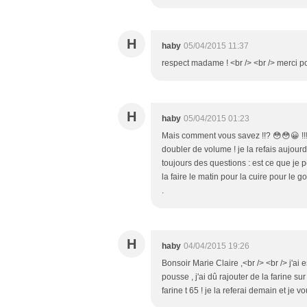
H
haby
05/04/2015 11:37
respect madame ! <br /> <br /> merci po
H
haby
05/04/2015 01:23
Mais comment vous savez !!? 😳😳😀 !!! c'
doubler de volume ! je la refais aujourd
toujours des questions : est ce que je p
la faire le matin pour la cuire pour le g
.
H
haby
04/04/2015 19:26
Bonsoir Marie Claire ,<br /> <br /> j'ai 
pousse , j'ai dû rajouter de la farine sur
farine t 65 ! je la referai demain et je v