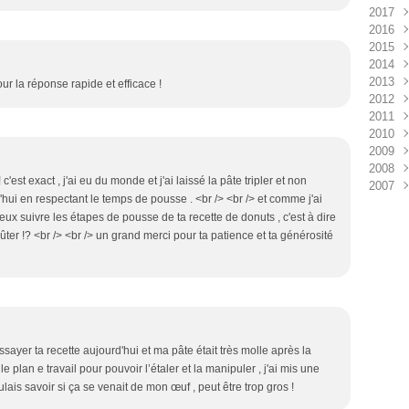
2017
2016
Aoû
2015
Mar
Juil
2014
Févr
Mai
Déc
2013
Févr
Oct
Déc
ur la réponse rapide et efficace !
2012
Janv
Sep
Nov
Déc
2011
Aoû
Oct
Nov
Déc
2010
Juin
Sep
Oct
Nov
Déc
2009
Mai
Aoû
Sep
Oct
Nov
Déc
2008
Avri
Juil
Aoû
Sep
Oct
Nov
Déc
est exact , j'ai eu du monde et j'ai laissé la pâte tripler et non
2007
Mar
Juin
Juil
Aoû
Sep
Oct
Nov
Déc
'hui en respectant le temps de pousse . <br /> <br /> et comme j'ai
Févr
Mai
Juin
Juil
Aoû
Sep
Oct
Nov
Déc
eux suivre les étapes de pousse de ta recette de donuts , c'est à dire
Janv
Avri
Mai
Juin
Juil
Aoû
Sep
Oct
Mar
oûter !? <br /> <br /> un grand merci pour ta patience et ta générosité
Mar
Avri
Mai
Juin
Juil
Aoû
Sep
Févr
Mar
Avri
Mai
Juin
Juil
Aoû
Janv
Févr
Mar
Avri
Mai
Juin
Juil
Janv
Févr
Mar
Avri
Mai
Juin
Janv
Févr
Mar
Avri
Mai
Janv
Févr
Mar
Avri
Janv
Févr
Mar
essayer ta recette aujourd'hui et ma pâte était très molle après la
Janv
Févr
 le plan e travail pour pouvoir l’étaler et la manipuler , j'ai mis une
Janv
oulais savoir si ça se venait de mon œuf , peut être trop gros !