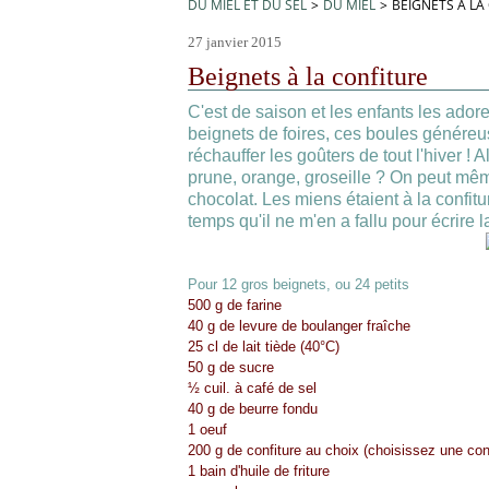
DU MIEL ET DU SEL
>
DU MIEL
>
BEIGNETS À LA
27 janvier 2015
Beignets à la confiture
C'est de saison et les enfants les adore
beignets de foires, ces boules généreus
réchauffer les goûters de tout l'hiver ! 
prune, orange, groseille ? On peut mê
chocolat. Les miens étaient à la confitu
temps qu'il ne m'en a fallu pour écrire l
Pour 12 gros beignets, ou 24 petits
500 g de farine
40 g de levure de boulanger fraîche
25 cl de lait tiède (40°C)
50 g de sucre
½ cuil. à café de sel
40 g de beurre fondu
1 oeuf
200 g de confiture au choix (choisissez une conf
1 bain d'huile de friture