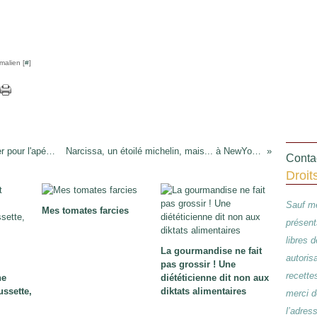
malien [
#
]
Repas de fête : vous préparez quoi à grignoter pour l'apéro ?
Narcissa, un étoilé michelin, mais... à NewYork !
Contac
Droit
Sauf me
Mes tomates farcies
présent
libres 
La gourmandise ne fait
autoris
pas grossir ! Une
recette
ne
diététicienne dit non aux
ussette,
diktats alimentaires
merci d
l’adres