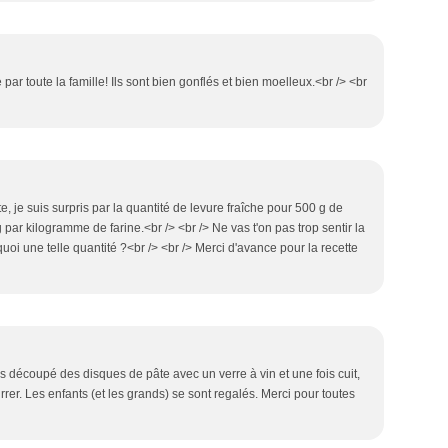
ar toute la famille! Ils sont bien gonflés et bien moelleux.<br /> <br
te, je suis surpris par la quantité de levure fraîche pour 500 g de
par kilogramme de farine.<br /> <br /> Ne vas t'on pas trop sentir la
uoi une telle quantité ?<br /> <br /> Merci d'avance pour la recette
s découpé des disques de pâte avec un verre à vin et une fois cuit,
rer. Les enfants (et les grands) se sont regalés. Merci pour toutes