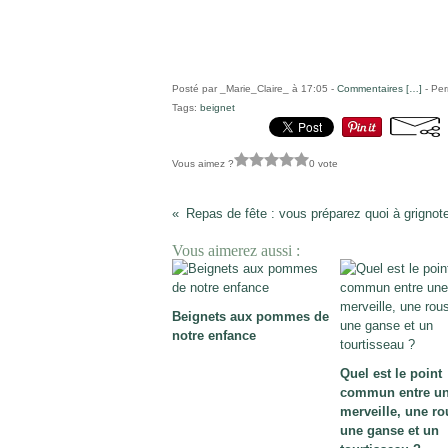
Posté par _Marie_Claire_ à 17:05 -
Commentaires [
…
]
- Per
Tags:
beignet
Vous aimez ?
0 vote
Vous aimerez aussi :
Beignets aux pommes de
notre enfance
Quel est le point
commun entre u
merveille, une ro
une ganse et un