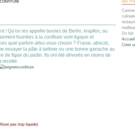
du mi
 CONFITURE
Cuisine
culinai
restaur
meilleu
nt ! Qu'on les appelle boules de Berlin, krapfen, ou
On fait 
ement fourrées à la confiture vont égayer et
Accueil
Alors quel parfum allez-vous choisir ? Fraise, abricot,
Créer u
me essayer la pâte à tartiner ou une bonne ganache au
re de figue du jardin. Ils ont été dévorés en moins de
a recette.
iture pas trop liquide)