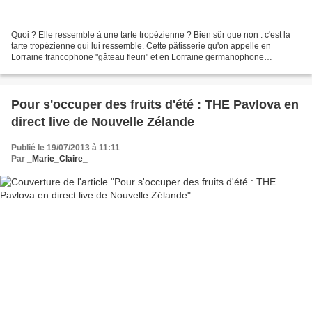
Quoi ? Elle ressemble à une tarte tropézienne ? Bien sûr que non : c'est la
tarte tropézienne qui lui ressemble. Cette pâtisserie qu'on appelle en
Lorraine francophone "gâteau fleuri" et en Lorraine germanophone
"Krimmelkuchen", existait bien avant que...
Pour s'occuper des fruits d'été : THE Pavlova en
direct live de Nouvelle Zélande
Publié le 19/07/2013 à 11:11
Par
_Marie_Claire_