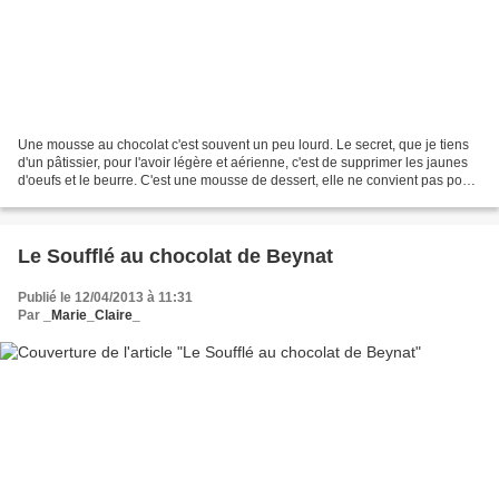
Une mousse au chocolat c'est souvent un peu lourd. Le secret, que je tiens
d'un pâtissier, pour l'avoir légère et aérienne, c'est de supprimer les jaunes
d'oeufs et le beurre. C'est une mousse de dessert, elle ne convient pas pour
fourrer un gâteau ou...
Le Soufflé au chocolat de Beynat
Publié le 12/04/2013 à 11:31
Par
_Marie_Claire_