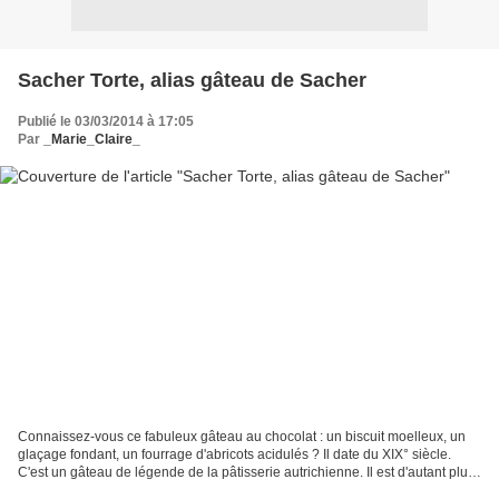
Sacher Torte, alias gâteau de Sacher
Publié le 03/03/2014 à 17:05
Par
_Marie_Claire_
Connaissez-vous ce fabuleux gâteau au chocolat : un biscuit moelleux, un
glaçage fondant, un fourrage d'abricots acidulés ? Il date du XIX° siècle.
C'est un gâteau de légende de la pâtisserie autrichienne. Il est d'autant plus
fabuleux que pour lui des...