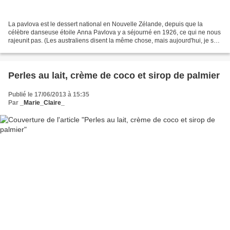
La pavlova est le dessert national en Nouvelle Zélande, depuis que la
célèbre danseuse étoile Anna Pavlova y a séjourné en 1926, ce qui ne nous
rajeunit pas. (Les australiens disent la même chose, mais aujourd'hui, je suis
du côté des néo-zélandais, ayant...
Perles au lait, crème de coco et sirop de palmier
Publié le 17/06/2013 à 15:35
Par
_Marie_Claire_