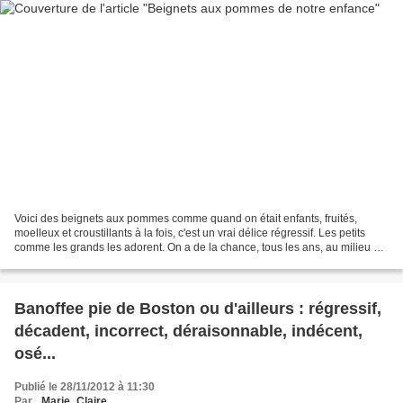
Voici des beignets aux pommes comme quand on était enfants, fruités,
moelleux et croustillants à la fois, c'est un vrai délice régressif. Les petits
comme les grands les adorent. On a de la chance, tous les ans, au milieu de
l'hiver on peut s'en régaler...
Banoffee pie de Boston ou d'ailleurs : régressif,
décadent, incorrect, déraisonnable, indécent,
osé...
Publié le 28/11/2012 à 11:30
Par
_Marie_Claire_