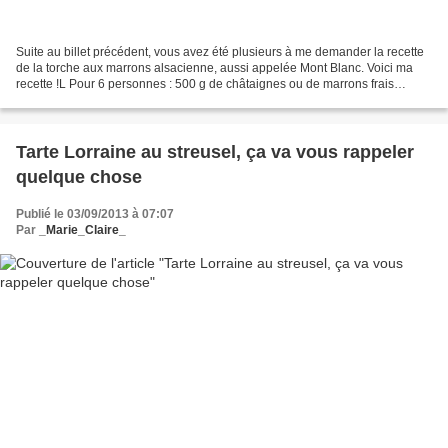
Suite au billet précédent, vous avez été plusieurs à me demander la recette
de la torche aux marrons alsacienne, aussi appelée Mont Blanc. Voici ma
recette !L Pour 6 personnes : 500 g de châtaignes ou de marrons frais
épluchés, ou bien des marrons épluchés...
Tarte Lorraine au streusel, ça va vous rappeler
quelque chose
Publié le 03/09/2013 à 07:07
Par
_Marie_Claire_