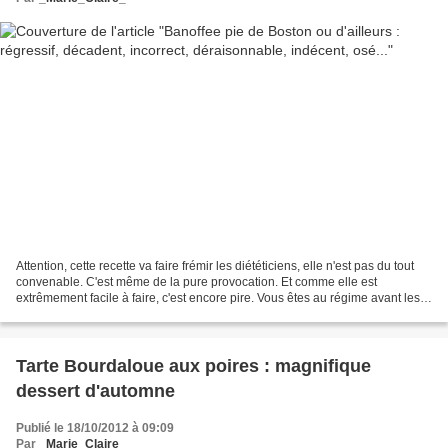
Attention, cette recette va faire frémir les diététiciens, elle n'est pas du tout
convenable. C'est même de la pure provocation. Et comme elle est
extrêmement facile à faire, c'est encore pire. Vous êtes au régime avant les
fêtes, ça tombe mal ? Ah, c'est...
Tarte Bourdaloue aux poires : magnifique
dessert d'automne
Publié le 18/10/2012 à 09:09
Par
_Marie_Claire_