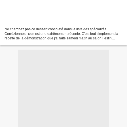
Ne cherchez pas ce dessert chocolaté dans la liste des spécialités
Corréziennes : c'en est une extrêmement récente. C'est tout simplement la
recette de la démonstration que j'ai faite samedi matin au salon Festin
d'Auteurs à Beynat en Corrèze. C'est un...