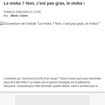
Le moka ? Non, c'est pas gras, le moka !
Publié le 16/01/2014 à 17:00
Par
_Marie_Claire_
Comment ça, c'est lourd à la fin d'un repas ? Vous n'aviez qu'à pas reprendre
deux fois des frites ! Le moka est un grand classique de la pâtisserie
française. Il passait pour être démodé, quelle idiotie, mais il semble que les
pâtissiers en vogue s'y...