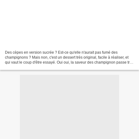
Des cèpes en version sucrée ? Est-ce qu'elle n'aurait pas fumé des
champignons ? Mais non, c'est un dessert très original, facile à réaliser, et
qui vaut le coup d'être essayé. Oui oui, la saveur des champignon passe très
bien en sucré ! Si vous avez...