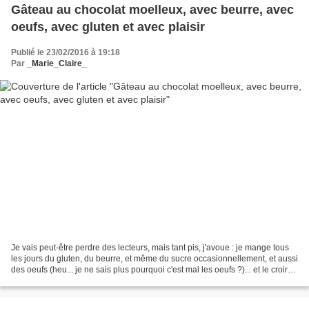
Gâteau au chocolat moelleux, avec beurre, avec
oeufs, avec gluten et avec plaisir
Publié le 23/02/2016 à 19:18
Par
_Marie_Claire_
Je vais peut-être perdre des lecteurs, mais tant pis, j'avoue : je mange tous
les jours du gluten, du beurre, et même du sucre occasionnellement, et aussi
des oeufs (heu... je ne sais plus pourquoi c'est mal les oeufs ?)... et le croirez
vous, je me porte...