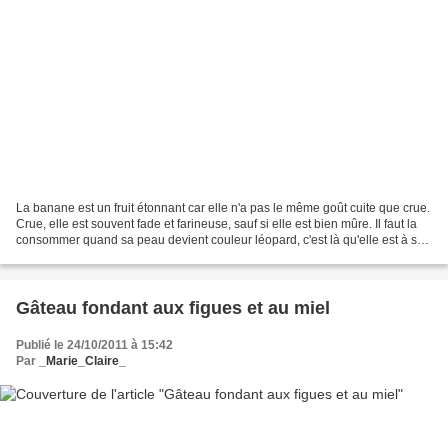
La banane est un fruit étonnant car elle n'a pas le même goût cuite que crue.
Crue, elle est souvent fade et farineuse, sauf si elle est bien mûre. Il faut la
consommer quand sa peau devient couleur léopard, c'est là qu'elle est à son
point optimum. Mais...
Gâteau fondant aux figues et au miel
Publié le 24/10/2011 à 15:42
Par
_Marie_Claire_