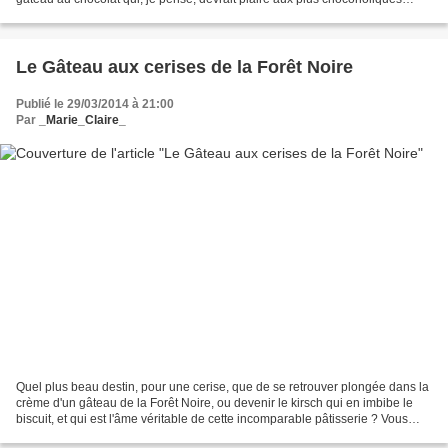
d'entre vous. La photo, ancienne...
Le Gâteau aux cerises de la Forêt Noire
Publié le 29/03/2014 à 21:00
Par
_Marie_Claire_
Quel plus beau destin, pour une cerise, que de se retrouver plongée dans la
crème d'un gâteau de la Forêt Noire, ou devenir le kirsch qui en imbibe le
biscuit, et qui est l'âme véritable de cette incomparable pâtisserie ? Vous
trouverez d'autres versions...