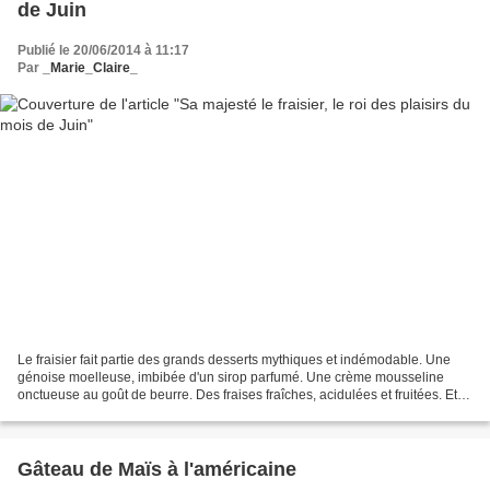
de Juin
Publié le 20/06/2014 à 11:17
Par
_Marie_Claire_
Le fraisier fait partie des grands desserts mythiques et indémodable. Une
génoise moelleuse, imbibée d'un sirop parfumé. Une crème mousseline
onctueuse au goût de beurre. Des fraises fraîches, acidulées et fruitées. Et
une couverture de pâte d'amandes...
Gâteau de Maïs à l'américaine