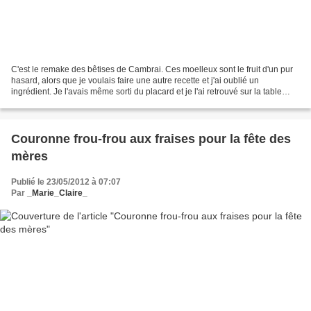
C'est le remake des bêtises de Cambrai. Ces moelleux sont le fruit d'un pur
hasard, alors que je voulais faire une autre recette et j'ai oublié un
ingrédient. Je l'avais même sorti du placard et je l'ai retrouvé sur la table
quand les gâteaux étaient...
Couronne frou-frou aux fraises pour la fête des
mères
Publié le 23/05/2012 à 07:07
Par
_Marie_Claire_