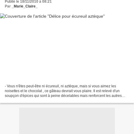
Publié le 18/11/2010 à 08:21
Par
_Marie_Claire_
- Vous n'êtes peut-être ni écureuil, ni aztèque, mais si vous aimez les
noisettes et le chocolat , ce gâteau devrait vous plaire. Il est relevé d'un
soupçon d'épices qui sont à peine décelables mais renforcent les autres
parfums. Muscade et noisette,...