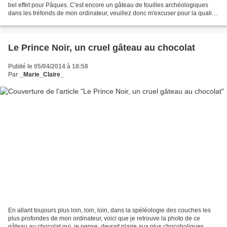
bel effet pour Pâques. C'est encore un gâteau de fouilles archéologiques
dans les tréfonds de mon ordinateur, veuillez donc m'excuser pour la qualité
de la photo. Mais la recette,...
Le Prince Noir, un cruel gâteau au chocolat
Publié le 05/04/2014 à 18:58
Par
_Marie_Claire_
En allant toujours plus loin, loin, loin, dans la spéléologie des couches les
plus profondes de mon ordinateur, voici que je retrouve la photo de ce
gâteau au chocolat qui, je pense, devrait plaire aux plus chocoholiques