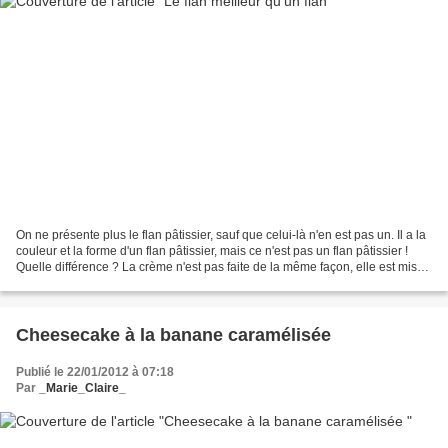
On ne présente plus le flan pâtissier, sauf que celui-là n'en est pas un. Il a la
couleur et la forme d'un flan pâtissier, mais ce n'est pas un flan pâtissier !
Quelle différence ? La crème n'est pas faite de la même façon, elle est mise
crue dans le...
Cheesecake à la banane caramélisée
Publié le 22/01/2012 à 07:18
Par
_Marie_Claire_