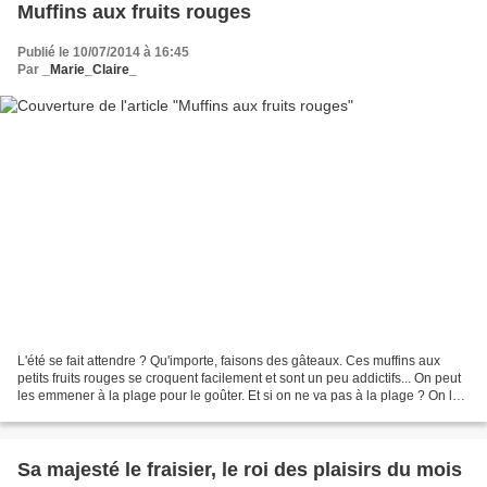
Muffins aux fruits rouges
Publié le 10/07/2014 à 16:45
Par
_Marie_Claire_
L'été se fait attendre ? Qu'importe, faisons des gâteaux. Ces muffins aux
petits fruits rouges se croquent facilement et sont un peu addictifs... On peut
les emmener à la plage pour le goûter. Et si on ne va pas à la plage ? On les
croque tout de suite...
Sa majesté le fraisier, le roi des plaisirs du mois