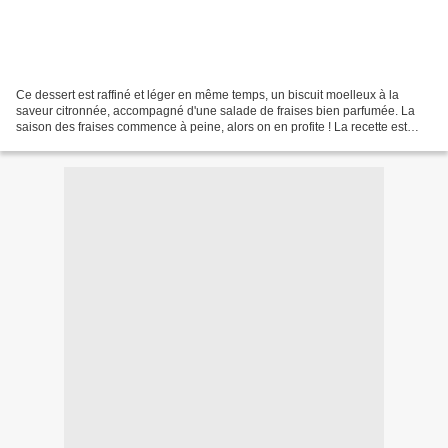
Ce dessert est raffiné et léger en même temps, un biscuit moelleux à la
saveur citronnée, accompagné d'une salade de fraises bien parfumée. La
saison des fraises commence à peine, alors on en profite ! La recette est
tirée du livre "Toute la cuisine Française...