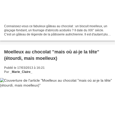
Connaissez-vous ce fabuleux gâteau au chocolat : un biscuit moelleux, un
glaçage fondant, un fourrage d'abricots acidulés ? Il date du XIX° siècle.
C'est un gâteau de légende de la pâtisserie autrichienne. Il est d'autant plus
fabuleux que pour lui des...
Moelleux au chocolat "mais où ai-je la tête"
(étourdi, mais moelleux)
Publié le 17/03/2013 à 16:21
Par
_Marie_Claire_