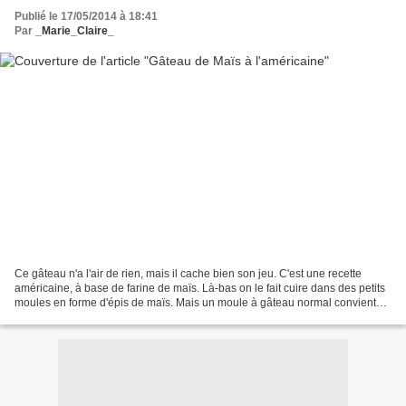
Publié le 17/05/2014 à 18:41
Par
_Marie_Claire_
Ce gâteau n'a l'air de rien, mais il cache bien son jeu. C'est une recette
américaine, à base de farine de maïs. Là-bas on le fait cuire dans des petits
moules en forme d'épis de maïs. Mais un moule à gâteau normal convient
aussi. Essayez une tranche...