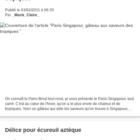
Publié le 03/02/2011 à 06:35
Par
_Marie_Claire_
On connaît le Paris-Brest tout rond, je vous présente le Paris-Singapour, tout
carré. C'est au cœur de l'hiver, qu'on a le plus envie de chaleur et de
tropiques. Voici un gâteau qui allie les saveurs qu'on trouve à Singapour,
mangue, noix de coco, citron...
Délice pour écureuil aztèque