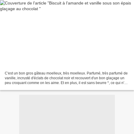
C'est un bon gros gâteau moelleux, très moelleux. Parfumé, très parfumé de
vanille, incrusté d'éclats de chocolat noir et recouvert d'un bon glaçage un
peu croquant comme on les aime. Et en plus, il est sans beurre *, ce qui n'est
pas mon habitude, mais...