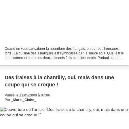
Quand on veut caricaturer la nourriture des français, on pense : fromages
forts . La cuisine des asiatiques est symbolisée par la sauce soja. Quel est le
point commun entre ces deux aliments ? Ils sont fermentés. Partout sur notre
chère planète, les humains...
Des fraises à la chantilly, oui, mais dans une
coupe qui se croque !
Publié le 21/05/2009 à 07:06
Par
_Marie_Claire_