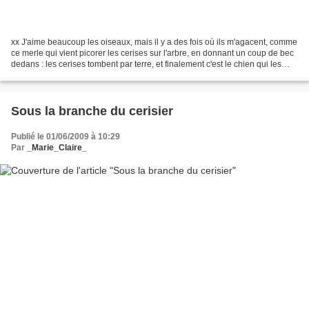
xx J'aime beaucoup les oiseaux, mais il y a des fois où ils m'agacent, comme
ce merle qui vient picorer les cerises sur l'arbre, en donnant un coup de bec
dedans : les cerises tombent par terre, et finalement c'est le chien qui les
mange, et les fourmis...
Sous la branche du cerisier
Publié le 01/06/2009 à 10:29
Par
_Marie_Claire_