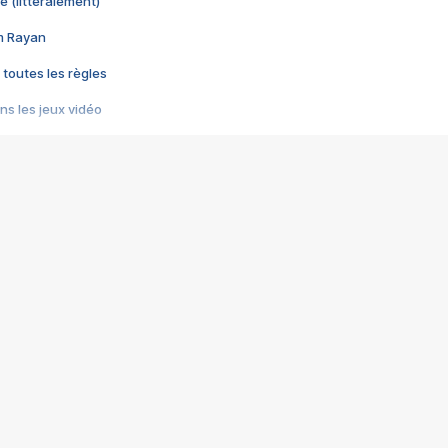
e (littéralement)
im Rayan
 toutes les règles
s les jeux vidéo
us choquant de Rockstar ? - Le scandale BULLY
e plus moche de Steam
du RÊVE tourne au CAUCHEMAR
pendant 8 heures
it… à tort
umiliés par un jeu vidéo
ire - Final Fantasy 8
ti un empire - Age of Empires
story DOFUS