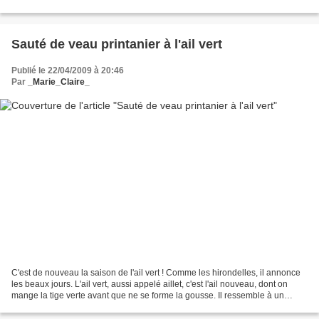
épaisse, moelleuse, avec...
Sauté de veau printanier à l'ail vert
Publié le 22/04/2009 à 20:46
Par
_Marie_Claire_
C'est de nouveau la saison de l'ail vert ! Comme les hirondelles, il annonce
les beaux jours. L'ail vert, aussi appelé aillet, c'est l'ail nouveau, dont on
mange la tige verte avant que ne se forme la gousse. Il ressemble à un
poireau miniature, ou à...