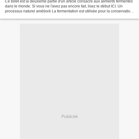
Ce billet est la deuxième partie d'un article consacré aux aliments fermentés
dans le monde. Si vous ne l'avez pas encore fait, lisez le début ICI. Un
processus naturel amélioré La fermentation est utilisée pour la conservation
des aliments. Elle sert...
Publicité