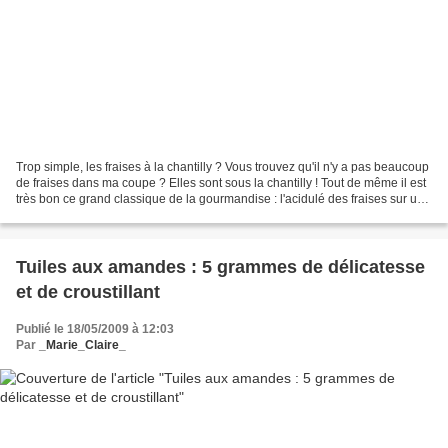
Trop simple, les fraises à la chantilly ? Vous trouvez qu'il n'y a pas beaucoup
de fraises dans ma coupe ? Elles sont sous la chantilly ! Tout de même il est
très bon ce grand classique de la gourmandise : l'acidulé des fraises sur une
crème aérienne...
Tuiles aux amandes : 5 grammes de délicatesse
et de croustillant
Publié le 18/05/2009 à 12:03
Par
_Marie_Claire_