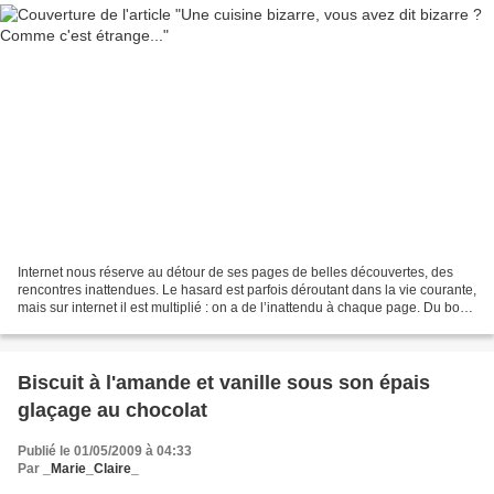
Internet nous réserve au détour de ses pages de belles découvertes, des
rencontres inattendues. Le hasard est parfois déroutant dans la vie courante,
mais sur internet il est multiplié : on a de l’inattendu à chaque page. Du bon
et du moins bon, certes....
Biscuit à l'amande et vanille sous son épais
glaçage au chocolat
Publié le 01/05/2009 à 04:33
Par
_Marie_Claire_