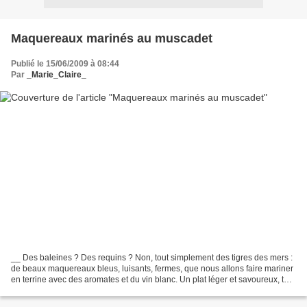
Maquereaux marinés au muscadet
Publié le 15/06/2009 à 08:44
Par
_Marie_Claire_
__ Des baleines ? Des requins ? Non, tout simplement des tigres des mers :
de beaux maquereaux bleus, luisants, fermes, que nous allons faire mariner
en terrine avec des aromates et du vin blanc. Un plat léger et savoureux, tout
à fait de saison, à préparer...