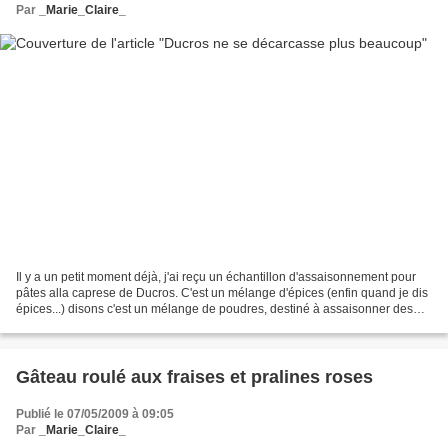
Par
_Marie_Claire_
Il y a un petit moment déjà, j'ai reçu un échantillon d'assaisonnement pour
pâtes alla caprese de Ducros. C'est un mélange d'épices (enfin quand je dis
épices...) disons c'est un mélange de poudres, destiné à assaisonner des
pâtes vite fait bien fait....
Gâteau roulé aux fraises et pralines roses
Publié le 07/05/2009 à 09:05
Par
_Marie_Claire_