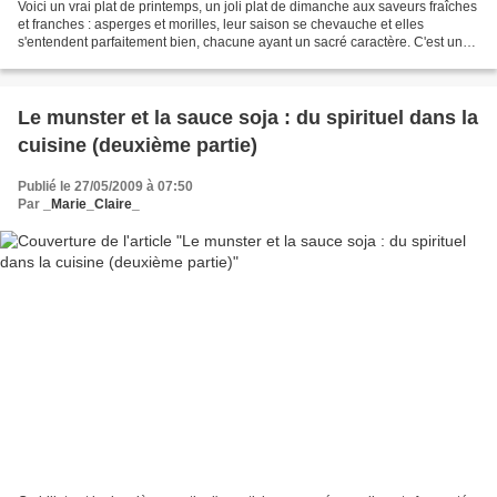
Voici un vrai plat de printemps, un joli plat de dimanche aux saveurs fraîches
et franches : asperges et morilles, leur saison se chevauche et elles
s'entendent parfaitement bien, chacune ayant un sacré caractère. C'est un
plat facile à réussir qu'on...
Le munster et la sauce soja : du spirituel dans la
cuisine (deuxième partie)
Publié le 27/05/2009 à 07:50
Par
_Marie_Claire_